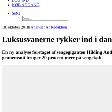
LOG IND
KØB ADGANG
SØG
18. oktober 2018
|
Analyser
|
Af
Redaktion
Luksusvanerne rykker ind i dan
En ny analyse foretaget af sengegiganten Hilding Ande
gennemsnit bruger 20 procent mere på sengekøb.