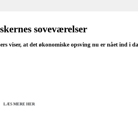
skernes soveværelser
rs viser, at det økonomiske opsving nu er nået ind i d
27 - Kom godt fra start
line 07.12.26 + 08.12.26 + 12.01.27
København 10.12.26
LÆS MERE HER