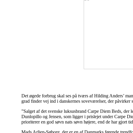
Det øgede forbrug skal ses på tværs af Hilding Anders’ man
grad finder vej ind i danskernes soveværelser, der påvirker s
”Salget af det svenske luksusbrand Carpe Diem Beds, der l
Dunlopillo og Jensen, som ligger i prislejet under Carpe Di
prioriterer en god søvn nats søvn højere, end de har gjort t
Mads Arlien-Søborg, der er en af Danmarks førende trendfo