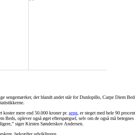
ge sengemærker, der blandt andet står for Dunlopillo, Carpe Diem Beds 
tatistikkerne.
et koster mere end 50.000 kroner pr.
seng
, er steget med hele 90 proce
em Beds, oplever også øget efterspørgsel, selv om de også må betegnes s
idligere,” siger Kirsten Sønderskov Andersen.
rskere, bekræfter udviklingen.