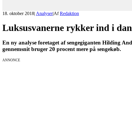
18. oktober 2018
|
Analyser
|
Af
Redaktion
Luksusvanerne rykker ind i dan
En ny analyse foretaget af sengegiganten Hilding Ande
gennemsnit bruger 20 procent mere på sengekøb.
ANNONCE
KICK OFF 20
Herning og on