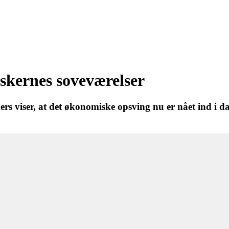
skernes soveværelser
rs viser, at det økonomiske opsving nu er nået ind i d