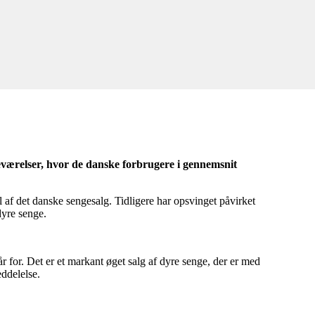
veværelser, hvor de danske forbrugere i gennemsnit
l af det danske sengesalg. Tidligere har opsvinget påvirket
dyre senge.
 for. Det er et markant øget salg af dyre senge, der er med
eddelelse.