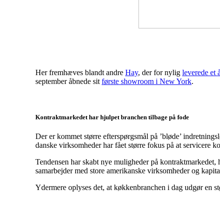
Her fremhæves blandt andre
Hay
, der for nylig
leverede et å
september åbnede sit
første showroom i New York
.
Kontraktmarkedet har hjulpet branchen tilbage på fode
Der er kommet større efterspørgsmål på ’bløde’ indretningsl
danske virksomheder har fået større fokus på at servicere k
Tendensen har skabt nye muligheder på kontraktmarkedet, hvi
samarbejder med store amerikanske virksomheder og kapitalf
Ydermere oplyses det, at køkkenbranchen i dag udgør en st