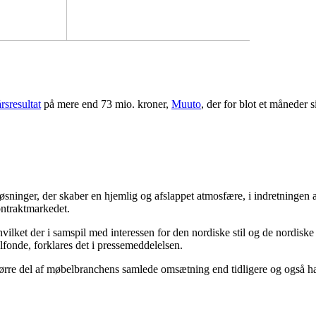
rsresultat
på mere end 73 mio. kroner,
Muuto
, der for blot et måneder 
øsninger, der skaber en hjemlig og afslappet atmosfære, i indretningen 
ontraktmarkedet.
lket der i samspil med interessen for den nordiske stil og de nordiske
onde, forklares det i pressemeddelelsen.
ørre del af møbelbranchens samlede omsætning end tidligere og også ha