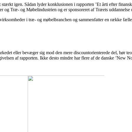
stærkt igen. Sådan lyder konklusionen i rapporten ’Et årti efter finansk
er og Træ- og Møbelindustrien og er sponsoreret af Træets uddannelse 
ge virksomheder i træ- og møbelbranchen og sammenfatter en række fælle
kedet eller bevæger sig mod den mere discountorienterede del, bør teore
givelsen af rapporten. Ikke desto mindre har flere af de danske ’New N