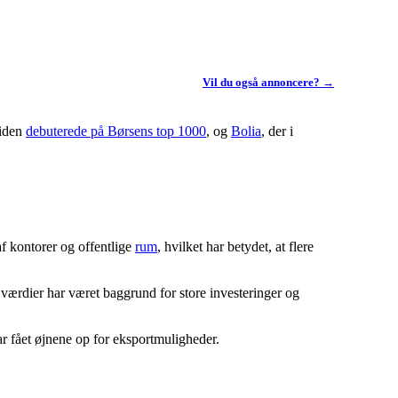
Vil du også annoncere? →
siden
debuterede på Børsens top 1000
, og
Bolia
, der i
af kontorer og offentlige
rum
, hvilket har betydet, at flere
 værdier har været baggrund for store investeringer og
r fået øjnene op for eksportmuligheder.