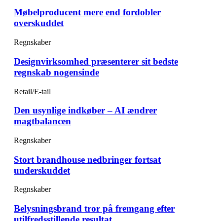
Møbelproducent mere end fordobler
overskuddet
Regnskaber
Designvirksomhed præsenterer sit bedste
regnskab nogensinde
Retail/E-tail
Den usynlige indkøber – AI ændrer
magtbalancen
Regnskaber
Stort brandhouse nedbringer fortsat
underskuddet
Regnskaber
Belysningsbrand tror på fremgang efter
utilfredsstillende resultat