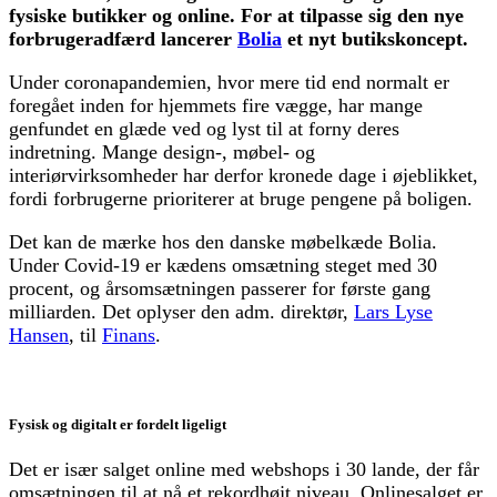
fysiske butikker og online. For at tilpasse sig den nye
forbrugeradfærd lancerer
Bolia
et nyt butikskoncept.
Under coronapandemien, hvor mere tid end normalt er
foregået inden for hjemmets fire vægge, har mange
genfundet en glæde ved og lyst til at forny deres
indretning. Mange design-, møbel- og
interiørvirksomheder har derfor kronede dage i øjeblikket,
fordi forbrugerne prioriterer at bruge pengene på boligen.
Det kan de mærke hos den danske møbelkæde Bolia.
Under Covid-19 er kædens omsætning steget med 30
procent, og årsomsætningen passerer for første gang
milliarden. Det oplyser den adm. direktør,
Lars Lyse
Hansen
, til
Finans
.
Fysisk og digitalt er fordelt ligeligt
Det er især salget online med webshops i 30 lande, der får
omsætningen til at nå et rekordhøjt niveau. Onlinesalget er