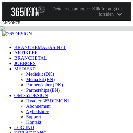
Dette er en annonce. Klik for at gå til
forsiden
ANNONCE
BRANCHEMAGASINET
ARTIKLER
BRANCHETAL
JOBBØRS
MEDIEKIT
Mediekit (DK)
Media kit (EN)
Partnerskaber (DK)
Partnerships (EN)
OM 365DESIGN
Hvad er 365DESIGN?
Abonnement
Nyhedsbrev
Support
Kontakt
LOG IND
KØB ADGANG