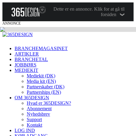
Dette er en annonce. Klik for at gå til
forsiden
ANNONCE
BRANCHEMAGASINET
ARTIKLER
BRANCHETAL
JOBBØRS
MEDIEKIT
Mediekit (DK)
Media kit (EN)
Partnerskaber (DK)
Partnerships (EN)
OM 365DESIGN
Hvad er 365DESIGN?
Abonnement
Nyhedsbrev
Support
Kontakt
LOG IND
KØB ADGANG