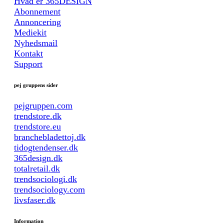
Hvad er 365DESIGN
Abonnement
Annoncering
Mediekit
Nyhedsmail
Kontakt
Support
pej gruppens sider
pejgruppen.com
trendstore.dk
trendstore.eu
branchebladettoj.dk
tidogtendenser.dk
365design.dk
totalretail.dk
trendsociologi.dk
trendsociology.com
livsfaser.dk
Information