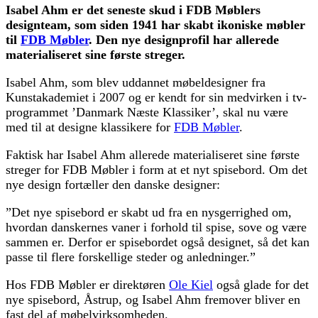
Isabel Ahm er det seneste skud i FDB Møblers
designteam, som siden 1941 har skabt ikoniske møbler
til
FDB Møbler
. Den nye designprofil har allerede
materialiseret sine første streger.
Isabel Ahm, som blev uddannet møbeldesigner fra
Kunstakademiet i 2007 og er kendt for sin medvirken i tv-
programmet ’Danmark Næste Klassiker’, skal nu være
med til at designe klassikere for
FDB Møbler
.
Faktisk har Isabel Ahm allerede materialiseret sine første
streger for FDB Møbler i form at et nyt spisebord. Om det
nye design fortæller den danske designer:
”Det nye spisebord er skabt ud fra en nysgerrighed om,
hvordan danskernes vaner i forhold til spise, sove og være
sammen er. Derfor er spisebordet også designet, så det kan
passe til flere forskellige steder og anledninger.”
Hos FDB Møbler er direktøren
Ole Kiel
også glade for det
nye spisebord, Åstrup, og Isabel Ahm fremover bliver en
fast del af møbelvirksomheden.