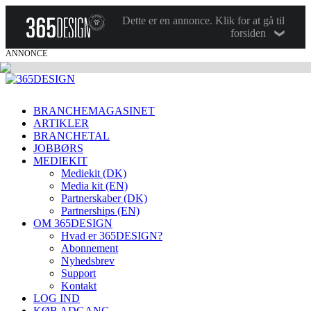
Dette er en annonce. Klik for at gå til
forsiden
ANNONCE
BRANCHEMAGASINET
ARTIKLER
BRANCHETAL
JOBBØRS
MEDIEKIT
Mediekit (DK)
Media kit (EN)
Partnerskaber (DK)
Partnerships (EN)
OM 365DESIGN
Hvad er 365DESIGN?
Abonnement
Nyhedsbrev
Support
Kontakt
LOG IND
KØB ADGANG