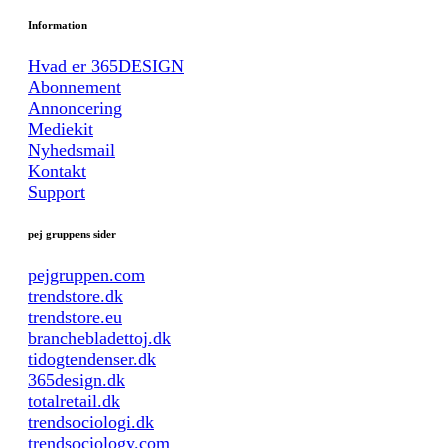
Information
Hvad er 365DESIGN
Abonnement
Annoncering
Mediekit
Nyhedsmail
Kontakt
Support
pej gruppens sider
pejgruppen.com
trendstore.dk
trendstore.eu
branchebladettoj.dk
tidogtendenser.dk
365design.dk
totalretail.dk
trendsociologi.dk
trendsociology.com