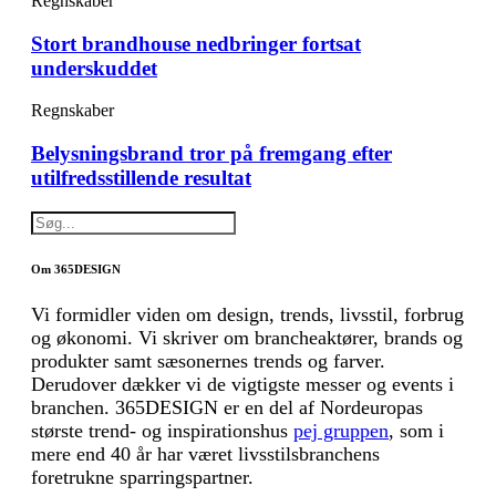
Regnskaber
Stort brandhouse nedbringer fortsat
underskuddet
Regnskaber
Belysningsbrand tror på fremgang efter
utilfredsstillende resultat
Om 365DESIGN
Vi formidler viden om design, trends, livsstil, forbrug
og økonomi. Vi skriver om brancheaktører, brands og
produkter samt sæsonernes trends og farver.
Derudover dækker vi de vigtigste messer og events i
branchen. 365DESIGN er en del af Nordeuropas
største trend- og inspirationshus
pej gruppen
, som i
mere end 40 år har været livsstilsbranchens
foretrukne sparringspartner.