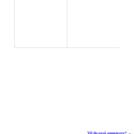
Vil du også annoncere? →