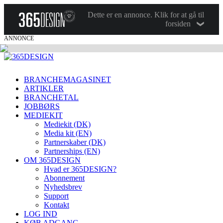
Dette er en annonce. Klik for at gå til
forsiden
ANNONCE
BRANCHEMAGASINET
ARTIKLER
BRANCHETAL
JOBBØRS
MEDIEKIT
Mediekit (DK)
Media kit (EN)
Partnerskaber (DK)
Partnerships (EN)
OM 365DESIGN
Hvad er 365DESIGN?
Abonnement
Nyhedsbrev
Support
Kontakt
LOG IND
KØB ADGANG