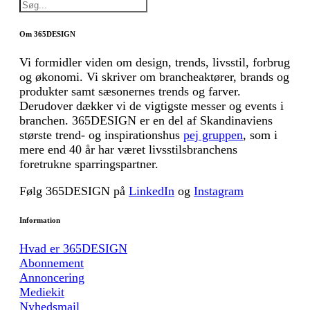
Om 365DESIGN
Vi formidler viden om design, trends, livsstil, forbrug
og økonomi. Vi skriver om brancheaktører, brands og
produkter samt sæsonernes trends og farver.
Derudover dækker vi de vigtigste messer og events i
branchen. 365DESIGN er en del af Skandinaviens
største trend- og inspirationshus
pej gruppen
, som i
mere end 40 år har været livsstilsbranchens
foretrukne sparringspartner.
Følg 365DESIGN på
LinkedIn
og
Instagram
Information
Hvad er 365DESIGN
Abonnement
Annoncering
Mediekit
Nyhedsmail