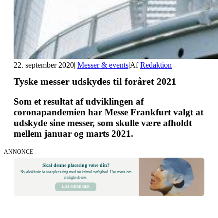
22. september 2020
|
Messer & events
|
Af
Redaktion
Tyske messer udskydes til foråret 2021
Som et resultat af udviklingen af
coronapandemien har Messe Frankfurt valgt at
udskyde sine messer, som skulle være afholdt
mellem januar og marts 2021.
ANNONCE
Skal denne placering være din?
Ny eksklusiv bannerplacering med maksimal synlighed. Hør mere om
mulighederne.
LÆS MERE HER