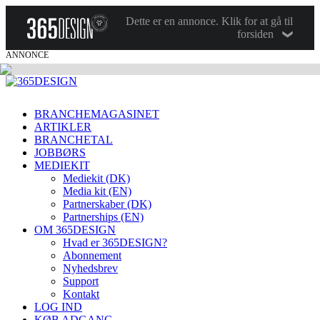
Dette er en annonce. Klik for at gå til
forsiden
ANNONCE
BRANCHEMAGASINET
ARTIKLER
BRANCHETAL
JOBBØRS
MEDIEKIT
Mediekit (DK)
Media kit (EN)
Partnerskaber (DK)
Partnerships (EN)
OM 365DESIGN
Hvad er 365DESIGN?
Abonnement
Nyhedsbrev
Support
Kontakt
LOG IND
KØB ADGANG