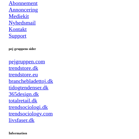
Abonnement
Annoncering
Mediekit
Nyhedsmail
Kontakt
Support
pej gruppens sider
pejgruppen.com
trendstore.dk
trendstore.eu
branchebladettoj.dk
tidogtendenser.dk
365design.dk
totalretail.dk
trendsociologi.dk
trendsociology.com
livsfaser.dk
Information