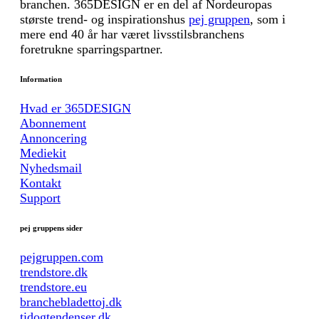
branchen. 365DESIGN er en del af Nordeuropas
største trend- og inspirationshus
pej gruppen
, som i
mere end 40 år har været livsstilsbranchens
foretrukne sparringspartner.
Information
Hvad er 365DESIGN
Abonnement
Annoncering
Mediekit
Nyhedsmail
Kontakt
Support
pej gruppens sider
pejgruppen.com
trendstore.dk
trendstore.eu
branchebladettoj.dk
tidogtendenser.dk