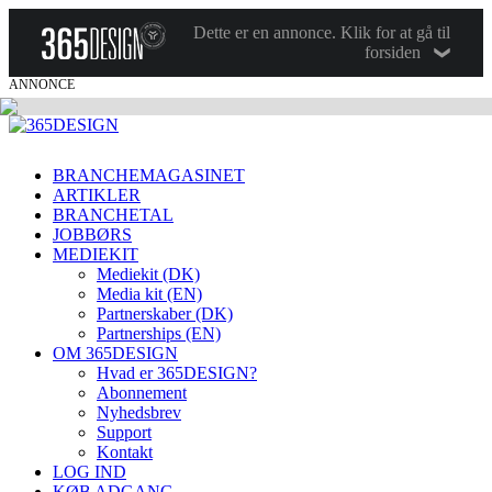
Dette er en annonce. Klik for at gå til
forsiden
ANNONCE
BRANCHEMAGASINET
ARTIKLER
BRANCHETAL
JOBBØRS
MEDIEKIT
Mediekit (DK)
Media kit (EN)
Partnerskaber (DK)
Partnerships (EN)
OM 365DESIGN
Hvad er 365DESIGN?
Abonnement
Nyhedsbrev
Support
Kontakt
LOG IND
KØB ADGANG