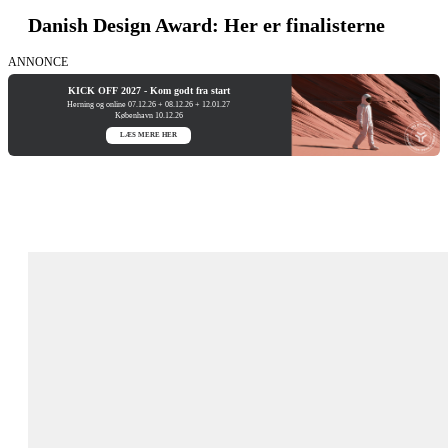
Danish Design Award: Her er finalisterne
ANNONCE
KICK OFF 2027 - Kom godt fra start
Herning og online 07.12.26 + 08.12.26 + 12.01.27
København 10.12.26
LÆS MERE HER