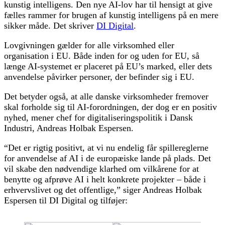
kunstig intelligens. Den nye AI-lov har til hensigt at give
fælles rammer for brugen af kunstig intelligens på en mere
sikker måde. Det skriver
DI Digital
.
Lovgivningen gælder for alle virksomhed eller
organisation i EU. Både inden for og uden for EU, så
længe AI-systemet er placeret på EU’s marked, eller dets
anvendelse påvirker personer, der befinder sig i EU.
Det betyder også, at alle danske virksomheder fremover
skal forholde sig til AI-forordningen, der dog er en positiv
nyhed, mener chef for digitaliseringspolitik i Dansk
Industri, Andreas Holbak Espersen.
“Det er rigtig positivt, at vi nu endelig får spillereglerne
for anvendelse af AI i de europæiske lande på plads. Det
vil skabe den nødvendige klarhed om vilkårene for at
benytte og afprøve AI i helt konkrete projekter – både i
erhvervslivet og det offentlige,” siger Andreas Holbak
Espersen til DI Digital og tilføjer: