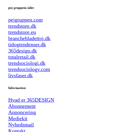
pej gruppens sider
pejgruppen.com
trendstore.dk
trendstore.eu
branchebladettoj.dk
tidogtendenser.dk
365design.dk
totalretail.dk
trendsociologi.dk
trendsociology.com
livsfaser.dk
Information
Hvad er 365DESIGN
Abonnement
Annoncering
Mediekit
Nyhedsmail
Kontakt