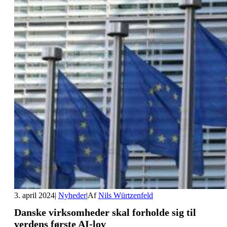
3. april 2024
|
Nyheder
|
Af
Nils Würtzenfeld
Danske virksomheder skal forholde sig til
verdens første AI-lov