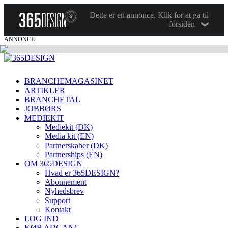
Dette er en annonce. Klik for at gå til
forsiden
ANNONCE
BRANCHEMAGASINET
ARTIKLER
BRANCHETAL
JOBBØRS
MEDIEKIT
Mediekit (DK)
Media kit (EN)
Partnerskaber (DK)
Partnerships (EN)
OM 365DESIGN
Hvad er 365DESIGN?
Abonnement
Nyhedsbrev
Support
Kontakt
LOG IND
KØB ADGANG