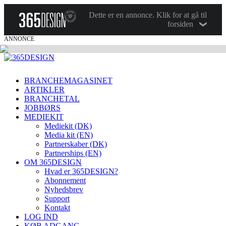
Dette er en annonce. Klik for at gå til
forsiden
ANNONCE
BRANCHEMAGASINET
ARTIKLER
BRANCHETAL
JOBBØRS
MEDIEKIT
Mediekit (DK)
Media kit (EN)
Partnerskaber (DK)
Partnerships (EN)
OM 365DESIGN
Hvad er 365DESIGN?
Abonnement
Nyhedsbrev
Support
Kontakt
LOG IND
KØB ADGANG