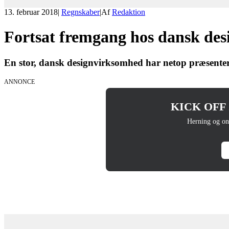
13. februar 2018
|
Regnskaber
|
Af
Redaktion
Fortsat fremgang hos dansk de
En stor, dansk designvirksomhed har netop præsenteret
ANNONCE
KICK OFF 20
Herning og on