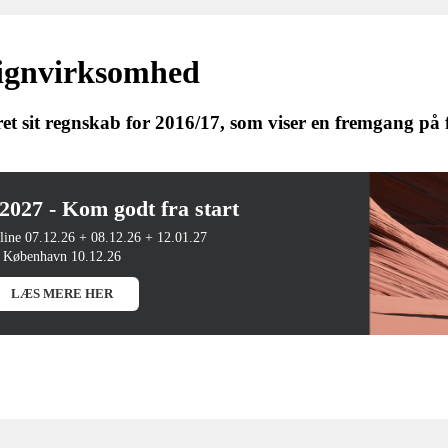
signvirksomhed
 sit regnskab for 2016/17, som viser en fremgang på fl
27 - Kom godt fra start
line 07.12.26 + 08.12.26 + 12.01.27
København 10.12.26
LÆS MERE HER