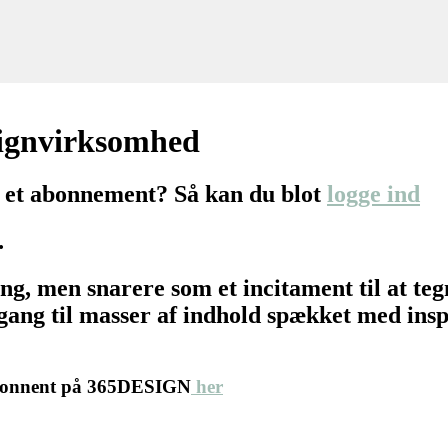
signvirksomhed
 et abonnement? Så kan du blot
logge ind
…
ing, men snarere som et incitament til at 
ang til masser af indhold spækket med inspir
abonnent på 365DESIGN
her