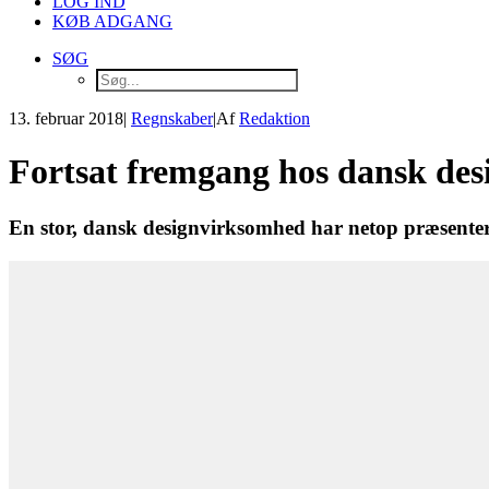
LOG IND
KØB ADGANG
SØG
13. februar 2018
|
Regnskaber
|
Af
Redaktion
Fortsat fremgang hos dansk de
En stor, dansk designvirksomhed har netop præsenteret