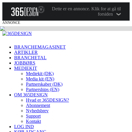
Dette er en annonce. Klik for at gå til
forsiden
ANNONCE
BRANCHEMAGASINET
ARTIKLER
BRANCHETAL
JOBBØRS
MEDIEKIT
Mediekit (DK)
Media kit (EN)
Partnerskaber (DK)
Partnerships (EN)
OM 365DESIGN
Hvad er 365DESIGN?
Abonnement
Nyhedsbrev
Support
Kontakt
LOG IND
KØB ADGANG