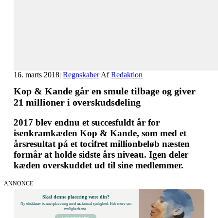
16. marts 2018
|
Regnskaber
|
Af
Redaktion
Kop & Kande går en smule tilbage og giver
21 millioner i overskudsdeling
2017 blev endnu et succesfuldt år for
isenkramkæden Kop & Kande, som med et
årsresultat på et tocifret millionbeløb næsten
formår at holde sidste års niveau. Igen deler
kæden overskuddet ud til sine medlemmer.
ANNONCE
Skal denne placering være din?
Ny eksklusiv bannerplacering med maksimal synlighed. Hør mere om
mulighederne.