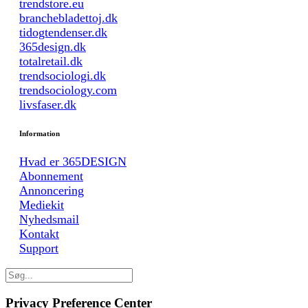
trendstore.eu
branchebladettoj.dk
tidogtendenser.dk
365design.dk
totalretail.dk
trendsociologi.dk
trendsociology.com
livsfaser.dk
Information
Hvad er 365DESIGN
Abonnement
Annoncering
Mediekit
Nyhedsmail
Kontakt
Support
Privacy Preference Center