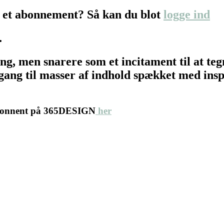
 et abonnement? Så kan du blot
logge ind
…
ing, men snarere som et incitament til at 
ang til masser af indhold spækket med inspir
abonnent på 365DESIGN
her