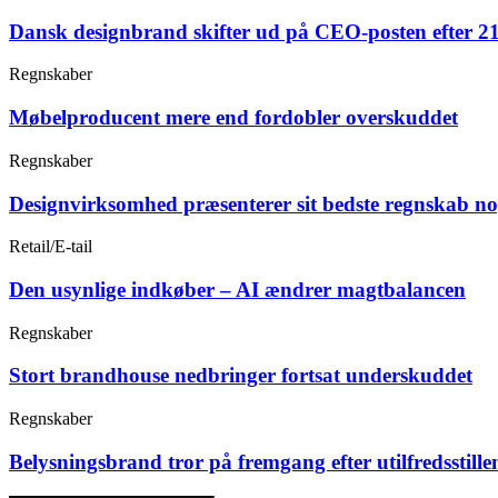
Dansk designbrand skifter ud på CEO-posten efter 21
Regnskaber
Møbelproducent mere end fordobler overskuddet
Regnskaber
Designvirksomhed præsenterer sit bedste regnskab n
Retail/E-tail
Den usynlige indkøber – AI ændrer magtbalancen
Regnskaber
Stort brandhouse nedbringer fortsat underskuddet
Regnskaber
Belysningsbrand tror på fremgang efter utilfredsstille