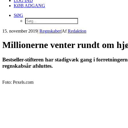
LOG IND
KØB ADGANG
SØG
15. november 2019
|
Regnskaber
|
Af
Redaktion
Millionerne venter rundt om hjør
Bestseller-stifteren har stadigvæk gang i forretninger
regnskabsår afsluttes.
Foto: Pexels.com