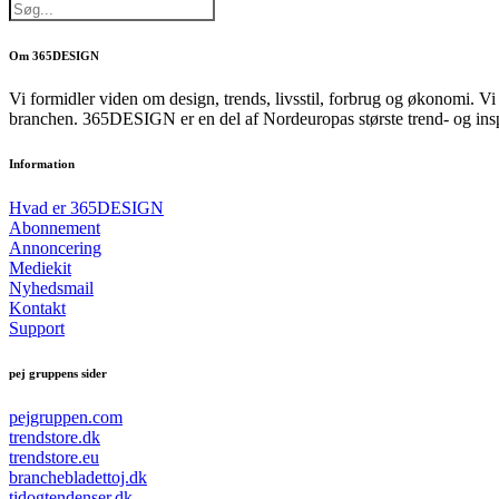
Om 365DESIGN
Vi formidler viden om design, trends, livsstil, forbrug og økonomi. V
branchen. 365DESIGN er en del af Nordeuropas største trend- og ins
Information
Hvad er 365DESIGN
Abonnement
Annoncering
Mediekit
Nyhedsmail
Kontakt
Support
pej gruppens sider
pejgruppen.com
trendstore.dk
trendstore.eu
branchebladettoj.dk
tidogtendenser.dk