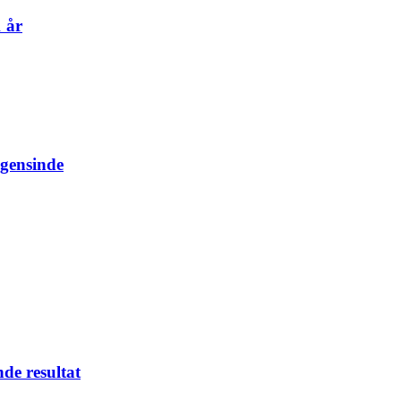
 år
ogensinde
nde resultat