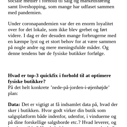
sociale medier i forhold til salg og markedsføring
samt liveshopping, som mange har udfaset sammen
med pandemien.
Under coronapandemien var der en enorm loyalitet
over for det lokale, som ikke blev grebet og ført
videre. I dag er der desuden mange forbrugerne med
en kæmpe lyst og et stort behov for at være sammen
på nogle andre og mere meningsfulde måder. Og
denne tendens bør de fysiske butikker forfølge.
Hvad er top-3 quickfix i forhold til at optimere
fysiske butikker?
På det helt konkrete ’nede-på-jorden-i-øjenhøjde’
plan:
Data:
Det er vigtigt at få indsamlet data på, hvad der
sker i butikken. Hvor godt virker din butik som
salgsplatform både indenfor, udenfor, i vinduerne og
på dine forskellige salgs­borde etc.? Hvad leverer, og