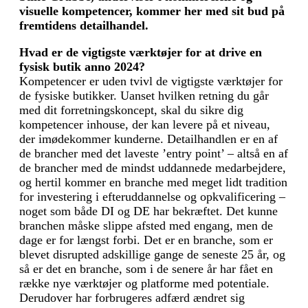
visuelle kompetencer, kommer her med sit bud på
fremtidens detailhandel.
Hvad er de vigtigste værktøjer for at drive en
fysisk butik anno 2024?
Kompetencer er uden tvivl de vigtigste værktøjer for
de fysiske butikker. Uanset hvilken retning du går
med dit forretningskoncept, skal du sikre dig
kompetencer inhouse, der kan levere på et niveau,
der imødekommer kunderne. Detailhandlen er en af
de brancher med det laveste ’entry point’ – altså en af
de brancher med de mindst uddannede medarbejdere,
og hertil kommer en branche med meget lidt tradition
for investering i efteruddannelse og opkvalificering –
noget som både DI og DE har bekræftet. Det kunne
branchen måske slippe afsted med engang, men de
dage er for længst forbi. Det er en branche, som er
blevet disrupted adskillige gange de seneste 25 år, og
så er det en branche, som i de senere år har fået en
række nye værktøjer og platforme med potentiale.
Derudover har forbrugeres adfærd ændret sig