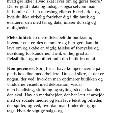
hvad gør ikke? Hvad skal laves om og gøres bedre?
Der er guld i data og indsigt – også selvom man
indsamler det i en notesbog eller et Excel-ark – og
hvis du ikke virkelig fordyber dig i din butik og
evaluerer den med tal og data, misser du salg og
muligheder.
Fleksibilitet:
Jo mere fleksibelt dit butiksrum,
inventar etc. er, des nemmere og hurtigere kan du
lave om og skabe en vigtig følelse af fornyelse og
udvikling for kunderne. Tænk en høj grad af
fleksibilitet og mobilitet ind i din butik fra nu af.
Kompetencer:
Sørg for at have kompetencerne på
plads hos dine medarbejdere. Du skal sikre, at der er
nogen, der ved, hvordan man optimerer butikken og
vinduerne visuelt med dekoration, visual
merchandising, skiltning og styling, så den kan det,
den skal. Hav en medarbejder, der har lært at arbejde
med de sociale medier og kan lave tekst og billeder,
der spiller, og ved, hvordan man finder de rigtige
tags. Hvis de vigtige salgs- og