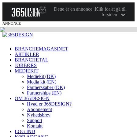
Dette er en annonce. Klik for at gå til
forsiden
ANNONCE
BRANCHEMAGASINET
ARTIKLER
BRANCHETAL
JOBBØRS
MEDIEKIT
Mediekit (DK)
Media kit (EN)
Partnerskaber (DK)
Partnerships (EN)
OM 365DESIGN
Hvad er 365DESIGN?
Abonnement
Nyhedsbrev
Support
Kontakt
LOG IND
KØB ADGANG