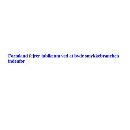
Formland fejrer jubilæum ved at byde smykkebranchen
indenfor