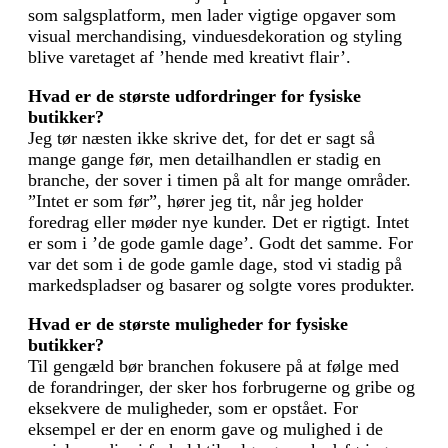
som salgsplatform, men lader vigtige opgaver som
visual merchandising, vinduesdekoration og styling
blive varetaget af ’hende med kreativt flair’.
Hvad er de største udfordringer for fysiske
butikker?
Jeg tør næsten ikke skrive det, for det er sagt så
mange gange før, men detailhandlen er stadig en
branche, der sover i timen på alt for mange områder.
”Intet er som før”, hører jeg tit, når jeg holder
foredrag eller møder nye kunder. Det er rigtigt. Intet
er som i ’de gode gamle dage’. Godt det samme. For
var det som i de gode gamle dage, stod vi stadig på
markedspladser og basarer og solgte vores produkter.
Hvad er de største muligheder for fysiske
butikker?
Til gengæld bør branchen fokusere på at følge med
de forandringer, der sker hos forbrugerne og gribe og
eksekvere de muligheder, som er opstået. For
eksempel er der en enorm gave og mulighed i de