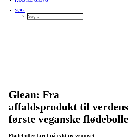
SØG
Glean: Fra
affaldsprodukt til verdens
første veganske flødebolle
Flødeboller lavet på tykt og grumset