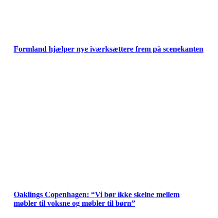
Formland hjælper nye iværksættere frem på scenekanten
Oaklings Copenhagen: “Vi bør ikke skelne mellem
møbler til voksne og møbler til børn”