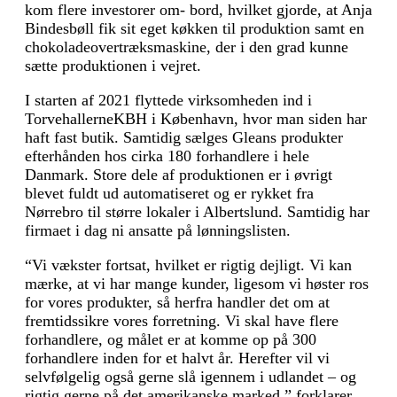
kom flere investorer om- bord, hvilket gjorde, at Anja
Bindesbøll fik sit eget køkken til produktion samt en
chokoladeovertræksmaskine, der i den grad kunne
sætte produktionen i vejret.
I starten af 2021 flyttede virksomheden ind i
TorvehallerneKBH i København, hvor man siden har
haft fast butik. Samtidig sælges Gleans produkter
efterhånden hos cirka 180 forhand­lere i hele
Danmark. Store dele af produktionen er i øvrigt
blevet fuldt ud automatiseret og er rykket fra
Nørrebro til større lokaler i Albertslund. Samtidig har
firmaet i dag ni ansatte på lønningslisten.
“Vi vækster fortsat, hvilket er rigtig dejligt. Vi kan
mærke, at vi har mange kunder, ligesom vi høster ros
for vores produkter, så herfra handler det om at
fremtidssikre vores forretning. Vi skal have flere
forhandlere, og målet er at komme op på 300
forhandlere inden for et halvt år. Herefter vil vi
selvfølgelig også gerne slå igennem i udlandet – og
rigtig gerne på det amerikanske marked,” forklarer