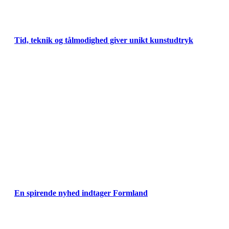
Tid, teknik og tålmodighed giver unikt kunstudtryk
En spirende nyhed indtager Formland