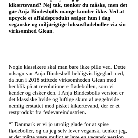
kikærtevand? Nej tak, tænker du måske, men det
gør Anja Bindesbølls mange kunder ikke. Ved at
upcycle et affaldsprodukt sælger hun i dag
veganske og miljørigtige luksusflødeboller via sin
virksomhed Glean.
Nogle klassikere skal man bare ikke pille ved. Dette
udsagn var Anja Bindesbøll heldigvis ligeglad med,
da hun i 2018 stiftede virksomheden Glean med
henblik på at revolutionere flødebollen, som vi
kender og elsker den. I Anja Bindesbølls version er
det klassiske hvide og luftige skum af æggehvide
nemlig erstattet med pisket kikærtevand, der er et
restprodukt fra fødevareindustrien.
“I Danmark er vi jo utrolig glade for at spise
flødeboller, og da jeg selv lever vegansk, tænker jeg,
at det måtte være muligt at lave en vegansk version