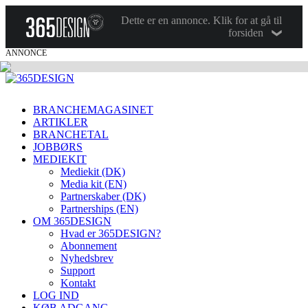
Dette er en annonce. Klik for at gå til
forsiden
ANNONCE
BRANCHEMAGASINET
ARTIKLER
BRANCHETAL
JOBBØRS
MEDIEKIT
Mediekit (DK)
Media kit (EN)
Partnerskaber (DK)
Partnerships (EN)
OM 365DESIGN
Hvad er 365DESIGN?
Abonnement
Nyhedsbrev
Support
Kontakt
LOG IND
KØB ADGANG