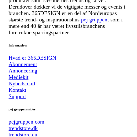
produkter samt sæsonernes trends og farver.
Derudover dækker vi de vigtigste messer og events i
branchen. 365DESIGN er en del af Nordeuropas
største trend- og inspirationshus
pej gruppen
, som i
mere end 40 år har været livsstilsbranchens
foretrukne sparringspartner.
Information
Hvad er 365DESIGN
Abonnement
Annoncering
Mediekit
Nyhedsmail
Kontakt
Support
pej gruppens sider
pejgruppen.com
trendstore.dk
trendstore.eu