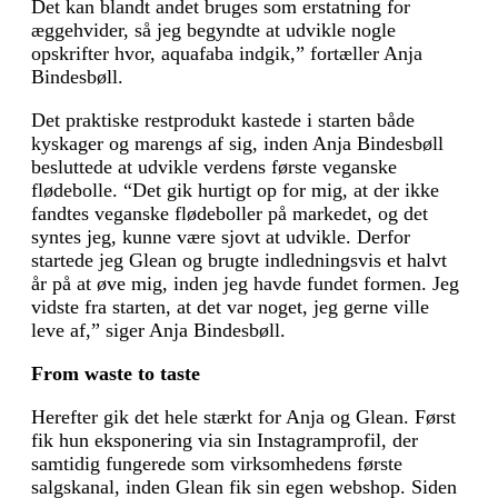
Det kan blandt andet bruges som erstatning for
æggehvider, så jeg begyndte at udvikle nogle
opskrifter hvor, aquafaba indgik,” fortæller Anja
Bindesbøll.
Det praktiske restprodukt kastede i starten både
kyskager og marengs af sig, inden Anja Bindesbøll
besluttede at udvikle verdens første veganske
flødebolle. “Det gik hurtigt op for mig, at der ikke
fandtes veganske flødeboller på markedet, og det
syntes jeg, kunne være sjovt at udvikle. Derfor
startede jeg Glean og brugte indledningsvis et halvt
år på at øve mig, inden jeg havde fundet formen. Jeg
vidste fra starten, at det var noget, jeg gerne ville
leve af,” siger Anja Bindesbøll.
From waste to taste
Herefter gik det hele stærkt for Anja og Glean. Først
fik hun eksponering via sin Instagramprofil, der
samtidig fungerede som virksom­hedens første
salgskanal, inden Glean fik sin egen webshop. Siden