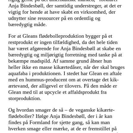
Anja Bindesbøll, der samtidig understreger, at det er
vigtig for hende at have skabt en virksomhed, der
udnytter sine ressourcer på en ordentlig og
bæredygtig måde.
For at Gleans flødebolleproduktion bygger på et
restprodukt er ingen tilfældighed, da det hele tiden
har været afgørende for Anja Bindesbøll at skabe en
bæredygtig og miljørigtig forretning med tanke på at
bekæmpe madspild. Af samme grund åbner hun
heller ikke en masse kikærtedåser, når der skal bruges
aquafaba i produktionen. I stedet har Glean en aftale
med en hummus-producent om at overtage det kik­
ærtevand, der alligevel er tilovers. På den måde er
Glean med til at upcycle et affaldsprodukt fra
storproduktion.
Og hvordan smager de så – de veganske kikærte-
fløde­boller? Ifølge Anja Bindesbøll, der i år kan
findes på Formland for sjette gang, så kan man
hverken smage eller mærke, at de er fremstillet på