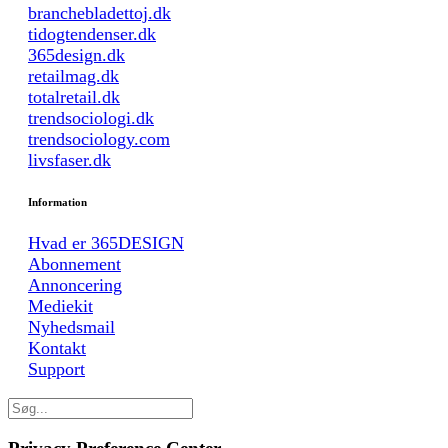
branchebladettoj.dk
tidogtendenser.dk
365design.dk
retailmag.dk
totalretail.dk
trendsociologi.dk
trendsociology.com
livsfaser.dk
Information
Hvad er 365DESIGN
Abonnement
Annoncering
Mediekit
Nyhedsmail
Kontakt
Support