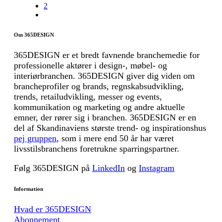
2
Om 365DESIGN
365DESIGN er et bredt favnende branchemedie for
professionelle aktører i design-, møbel- og
interiørbranchen. 365DESIGN giver dig viden om
brancheprofiler og brands, regnskabsudvikling,
trends, retailudvikling, messer og events,
kommunikation og marketing og andre aktuelle
emner, der rører sig i branchen. 365DESIGN er en
del af Skandinaviens største trend- og inspirationshus
pej gruppen
, som i mere end 50 år har været
livsstilsbranchens foretrukne sparringspartner.
Følg 365DESIGN på
LinkedIn
og
Instagram
Information
Hvad er 365DESIGN
Abonnement