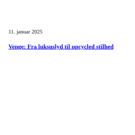
11. januar 2025
Venge: Fra luksuslyd til upcycled stilhed