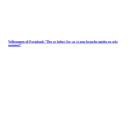
Velkommen til Formland: ”Der er behov for, at vi som branche mødes og står
sammen”