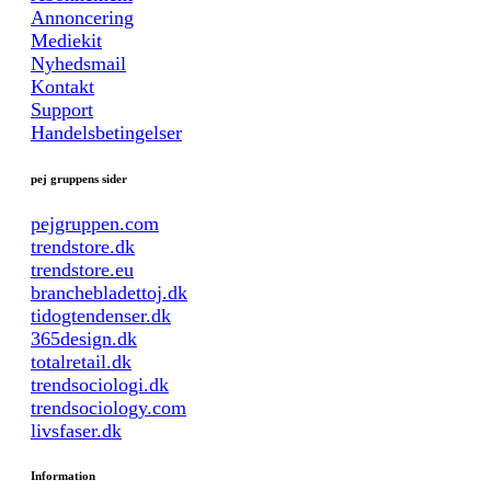
Annoncering
Mediekit
Nyhedsmail
Kontakt
Support
Handelsbetingelser
pej gruppens sider
pejgruppen.com
trendstore.dk
trendstore.eu
branchebladettoj.dk
tidogtendenser.dk
365design.dk
totalretail.dk
trendsociologi.dk
trendsociology.com
livsfaser.dk
Information