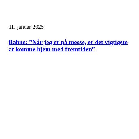
11. januar 2025
Bahne: ”Når jeg er på messe, er det vigtigste
at komme hjem med fremtiden”