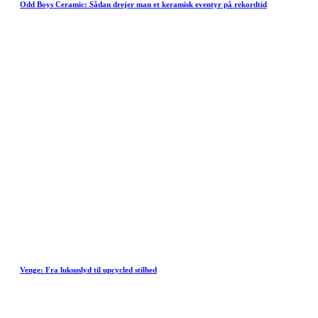
Odd Boys Ceramic: Sådan drejer man et keramisk eventyr på rekordtid
Venge: Fra luksuslyd til upcycled stilhed