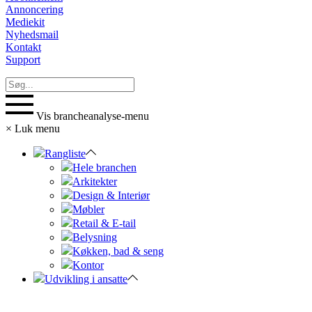
Annoncering
Mediekit
Nyhedsmail
Kontakt
Support
Vis brancheanalyse-menu
×
Luk menu
Rangliste
Hele branchen
Arkitekter
Design & Interiør
Møbler
Retail & E-tail
Belysning
Køkken, bad & seng
Kontor
Udvikling i ansatte