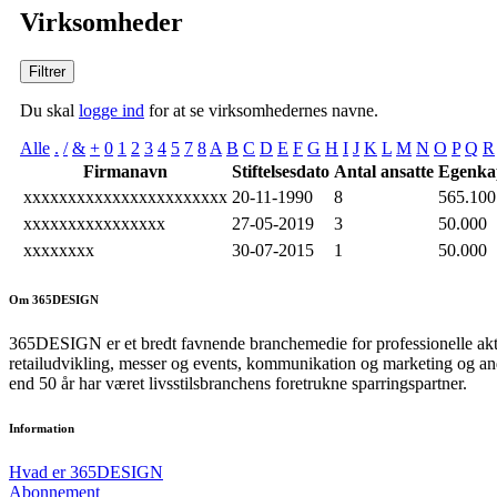
Virksomheder
Filtrer
Du skal
logge ind
for at se virksomhedernes navne.
Alle
.
/
&
+
0
1
2
3
4
5
7
8
A
B
C
D
E
F
G
H
I
J
K
L
M
N
O
P
Q
R
Firmanavn
Stiftelsesdato
Antal ansatte
Egenkap
xxxxxxxxxxxxxxxxxxxxxxx
20-11-1990
8
565.100
xxxxxxxxxxxxxxxx
27-05-2019
3
50.000
xxxxxxxx
30-07-2015
1
50.000
Om 365DESIGN
365DESIGN er et bredt favnende branchemedie for professionelle aktø
retailudvikling, messer og events, kommunikation og marketing og and
end 50 år har været livsstilsbranchens foretrukne sparringspartner.
Information
Hvad er 365DESIGN
Abonnement