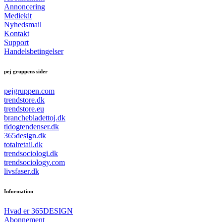
Annoncering
Mediekit
Nyhedsmail
Kontakt
Support
Handelsbetingelser
pej gruppens sider
pejgruppen.com
trendstore.dk
trendstore.eu
branchebladettoj.dk
tidogtendenser.dk
365design.dk
totalretail.dk
trendsociologi.dk
trendsociology.com
livsfaser.dk
Information
Hvad er 365DESIGN
Abonnement