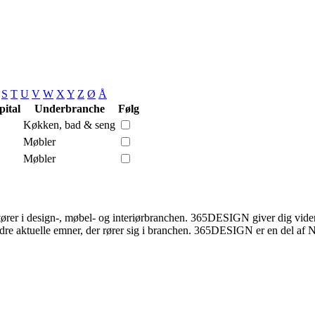
S
T
U
V
W
X
Y
Z
Ø
Å
ital
Underbranche
Følg
Køkken, bad & seng
Møbler
Møbler
rer i design-, møbel- og interiørbranchen. 365DESIGN giver dig viden
re aktuelle emner, der rører sig i branchen. 365DESIGN er en del af N