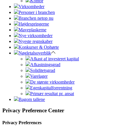
Kontor
Virksomheder
Personer i branchen
Branchen netop nu
Højdespringerne
Maveplaskerne
Nye virksomheder
Nyeste regnskaber
Konkurser & Ophørte
Nøgletalsoverblik
Afkast af investeret kapital
Afkastningsgrad
Soliditetsgrad
Varelager
De største virksomheder
Egenkapitalforrentning
Primær resultat pr. ansat
Bagom tallene
Privacy Preference Center
Privacy Preferences