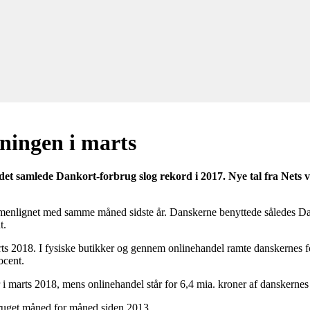
gningen i marts
t det samlede Dankort-forbrug slog rekord i 2017. Nye tal fra Nets 
mmenlignet med samme måned sidste år. Danskerne benyttede således Da
t.
rts 2018. I fysiske butikker og gennem onlinehandel ramte danskernes 
ocent.
r i marts 2018, mens onlinehandel står for 6,4 mia. kroner af danskern
bruget måned for måned siden 2013.