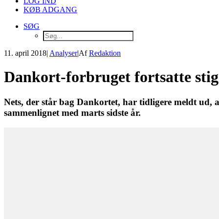
LOG IND
KØB ADGANG
SØG
11. april 2018
|
Analyser
|
Af
Redaktion
Dankort-forbruget fortsatte sti
Nets, der står bag Dankortet, har tidligere meldt ud, 
sammenlignet med marts sidste år.