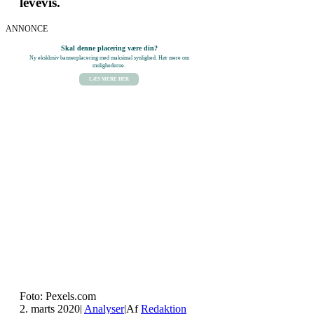
levevis.
ANNONCE
Skal denne placering være din?
Ny eksklusiv bannerplacering med maksimal synlighed. Hør mere om
mulighederne.
LÆS MERE HER
Foto: Pexels.com
2. marts 2020
|
Analyser
|
Af
Redaktion