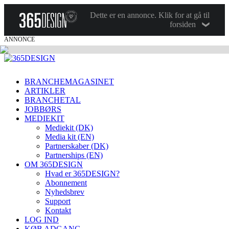
Dette er en annonce. Klik for at gå til
forsiden
ANNONCE
BRANCHEMAGASINET
ARTIKLER
BRANCHETAL
JOBBØRS
MEDIEKIT
Mediekit (DK)
Media kit (EN)
Partnerskaber (DK)
Partnerships (EN)
OM 365DESIGN
Hvad er 365DESIGN?
Abonnement
Nyhedsbrev
Support
Kontakt
LOG IND
KØB ADGANG