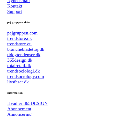
Nyhedsmail
Kontakt
Support
pej gruppens sider
pejgruppen.com
trendstore.dk
trendstore.eu
branchebladettoj.dk
tidogtendenser.dk
365design.dk
totalretail.dk
trendsociologi.dk
trendsociology.com
livsfaser.dk
Information
Hvad er 365DESIGN
Abonnement
Annoncering