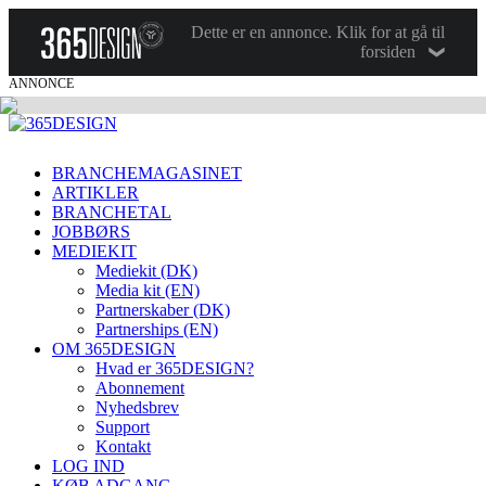
Dette er en annonce. Klik for at gå til
forsiden
ANNONCE
BRANCHEMAGASINET
ARTIKLER
BRANCHETAL
JOBBØRS
MEDIEKIT
Mediekit (DK)
Media kit (EN)
Partnerskaber (DK)
Partnerships (EN)
OM 365DESIGN
Hvad er 365DESIGN?
Abonnement
Nyhedsbrev
Support
Kontakt
LOG IND
KØB ADGANG