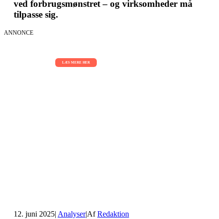
ved forbrugsmønstret – og virksomheder må
tilpasse sig.
ANNONCE
AI Sessions for hele organisationen
01.09.2026 - 02.09.2026 - 03.09.2026
LÆS MERE HER
12. juni 2025
|
Analyser
|
Af
Redaktion