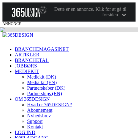
Dette er en annonce. Klik for at gå til
forsiden
ANNONCE
BRANCHEMAGASINET
ARTIKLER
BRANCHETAL
JOBBØRS
MEDIEKIT
Mediekit (DK)
Media kit (EN)
Partnerskaber (DK)
Partnerships (EN)
OM 365DESIGN
Hvad er 365DESIGN?
Abonnement
Nyhedsbrev
Support
Kontakt
LOG IND
KØB ADGANG