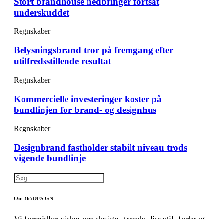
Stort brandhouse nedbringer fortsat
underskuddet
Regnskaber
Belysningsbrand tror på fremgang efter
utilfredsstillende resultat
Regnskaber
Kommercielle investeringer koster på
bundlinjen for brand- og designhus
Regnskaber
Designbrand fastholder stabilt niveau trods
vigende bundlinje
Om 365DESIGN
Vi formidler viden om design, trends, livsstil, forbrug