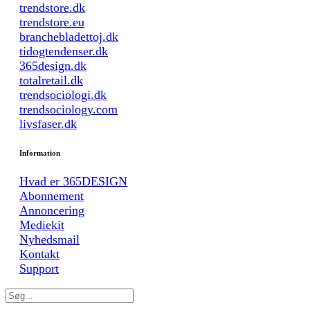
trendstore.dk
trendstore.eu
branchebladettoj.dk
tidogtendenser.dk
365design.dk
totalretail.dk
trendsociologi.dk
trendsociology.com
livsfaser.dk
Information
Hvad er 365DESIGN
Abonnement
Annoncering
Mediekit
Nyhedsmail
Kontakt
Support