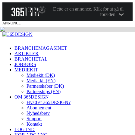
Dette er en annonce. Klik for at gå til
forsiden
ANNONCE
BRANCHEMAGASINET
ARTIKLER
BRANCHETAL
JOBBØRS
MEDIEKIT
Mediekit (DK)
Media kit (EN)
Partnerskaber (DK)
Partnerships (EN)
OM 365DESIGN
Hvad er 365DESIGN?
Abonnement
Nyhedsbrev
Support
Kontakt
LOG IND
KØB ADGANG