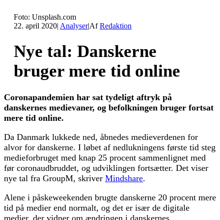
Foto: Unsplash.com
22. april 2020
|
Analyser
|
Af
Redaktion
Nye tal: Danskerne
bruger mere tid online
Coronapandemien har sat tydeligt aftryk på
danskernes medievaner, og befolkningen bruger fortsat
mere tid online.
Da Danmark lukkede ned, åbnedes medieverdenen for
alvor for danskerne. I løbet af nedlukningens første tid steg
medieforbruget med knap 25 procent sammenlignet med
før coronaudbruddet, og udviklingen fortsætter. Det viser
nye tal fra GroupM, skriver
Mindshare
.
Alene i påskeweekenden brugte danskerne 20 procent mere
tid på medier end normalt, og det er især de digitale
medier, der vidner om ændringen i danskernes