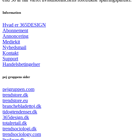
Information
Hvad er 365DESIGN
Abonnement
Annoncering
Mediekit
Nyhedsmail
Kontakt
Support
Handelsbetingelser
pej gruppens sider
pejgruppen.com
trendstore.dk
trendstore.eu
branchebladettoj.dk
tidogtendenser.dk
365design.dk
totalretail.dk
trendsociologi.dk
trendsociology.com
livsfaser.dk