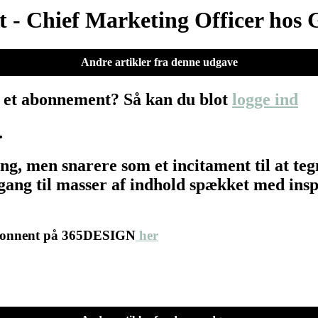
 - Chief Marketing Officer hos
Andre artikler fra denne udgave
 et abonnement? Så kan du blot
logge ind
…
ing, men snarere som et incitament til at 
ang til masser af indhold spækket med inspir
abonnent på 365DESIGN
her