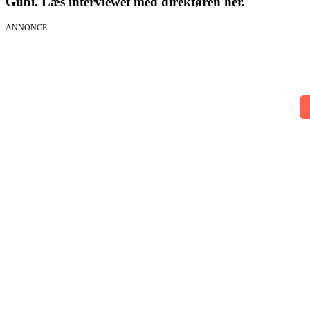
Gubi. Læs interviewet med direktøren her.
ANNONCE
AI Session
01.09.2