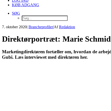
LOG IND
KØB ADGANG
SØG
7. oktober 2020
|
Brancheprofiler
|
Af
Redaktion
Direktørportræt: Marie Schmidt
Marketingdirektøren fortæller om, hvordan de arbej
Gubi. Læs interviewet med direktøren her.