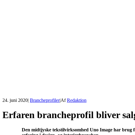
24. juni 2020
|
Brancheprofiler
|
Af
Redaktion
Erfaren brancheprofil bliver sal
Den midtjyske tekstilvirksomhed Uno Image har brug fo