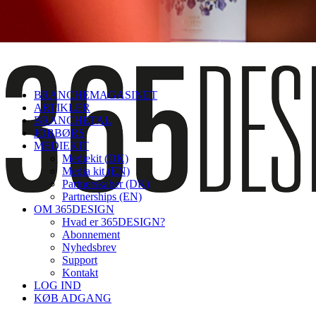
BRANCHEMAGASINET
ARTIKLER
BRANCHETAL
JOBBØRS
MEDIEKIT
Mediekit (DK)
Media kit (EN)
Partnerskaber (DK)
Partnerships (EN)
OM 365DESIGN
Hvad er 365DESIGN?
Abonnement
Nyhedsbrev
Support
Kontakt
LOG IND
KØB ADGANG