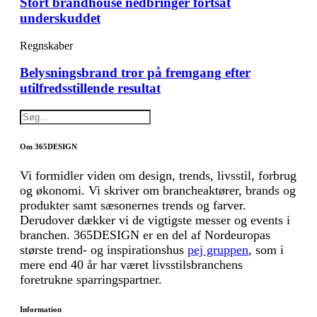
Stort brandhouse nedbringer fortsat
underskuddet
Regnskaber
Belysningsbrand tror på fremgang efter
utilfredsstillende resultat
Om 365DESIGN
Vi formidler viden om design, trends, livsstil, forbrug
og økonomi. Vi skriver om brancheaktører, brands og
produkter samt sæsonernes trends og farver.
Derudover dækker vi de vigtigste messer og events i
branchen. 365DESIGN er en del af Nordeuropas
største trend- og inspirationshus
pej gruppen
, som i
mere end 40 år har været livsstilsbranchens
foretrukne sparringspartner.
Information