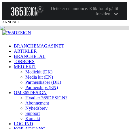
Dette er en annonce. Klik for at gå til
forsiden
ANNONCE
BRANCHEMAGASINET
ARTIKLER
BRANCHETAL
JOBBØRS
MEDIEKIT
Mediekit (DK)
Media kit (EN)
Partnerskaber (DK)
Partnerships (EN)
OM 365DESIGN
Hvad er 365DESIGN?
Abonnement
Nyhedsbrev
Support
Kontakt
LOG IND
KØB ADGANG