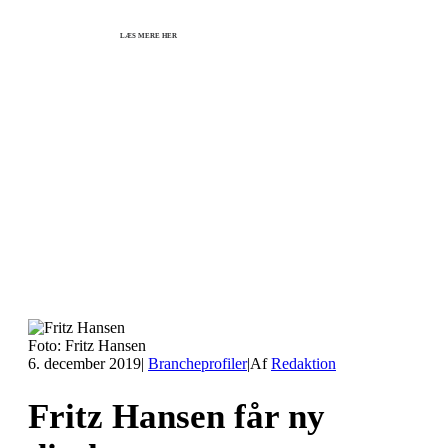
Herning og online 07.12.26 + 08.12.26 + 12.01.27
København 10.12.26
LÆS MERE HER
Foto: Fritz Hansen
6. december 2019
|
Brancheprofiler
|
Af
Redaktion
Fritz Hansen får ny