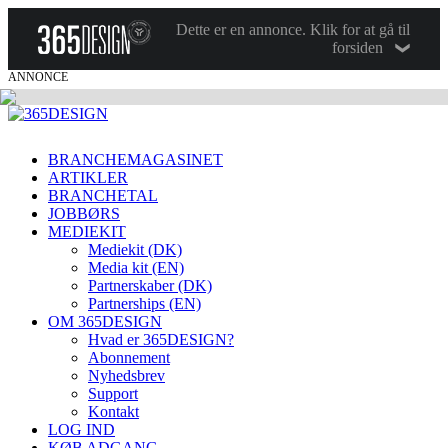
Dette er en annonce. Klik for at gå til
forsiden
ANNONCE
BRANCHEMAGASINET
ARTIKLER
BRANCHETAL
JOBBØRS
MEDIEKIT
Mediekit (DK)
Media kit (EN)
Partnerskaber (DK)
Partnerships (EN)
OM 365DESIGN
Hvad er 365DESIGN?
Abonnement
Nyhedsbrev
Support
Kontakt
LOG IND
KØB ADGANG