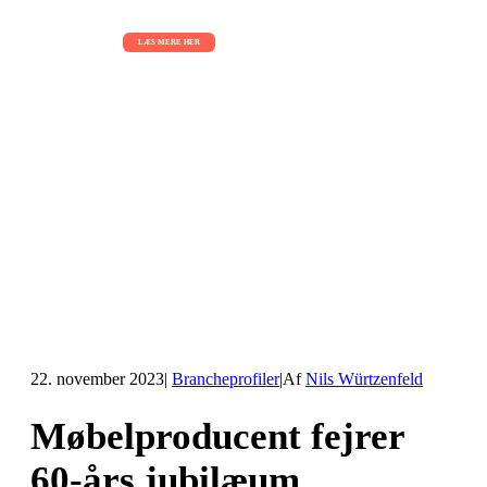
AI Sessions for hele organisationen
01.09.2026 - 02.09.2026 - 03.09.2026
LÆS MERE HER
22. november 2023
|
Brancheprofiler
|
Af
Nils Würtzenfeld
Møbelproducent fejrer
60-års jubilæum