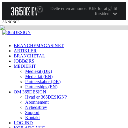
Dette er en annonce. Klik for at gå til
forsiden
ANNONCE
BRANCHEMAGASINET
ARTIKLER
BRANCHETAL
JOBBØRS
MEDIEKIT
Mediekit (DK)
Media kit (EN)
Partnerskaber (DK)
Partnerships (EN)
OM 365DESIGN
Hvad er 365DESIGN?
Abonnement
Nyhedsbrev
Support
Kontakt
LOG IND
KØB ADGANG