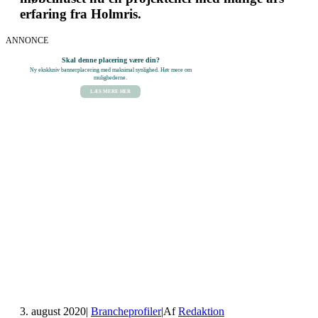
erfaring fra Holmris.
ANNONCE
Skal denne placering være din?
Ny eksklusiv bannerplacering med maksimal synlighed. Hør mere om
mulighederne.
LÆS MERE HER
3. august 2020
|
Brancheprofiler
|
Af
Redaktion