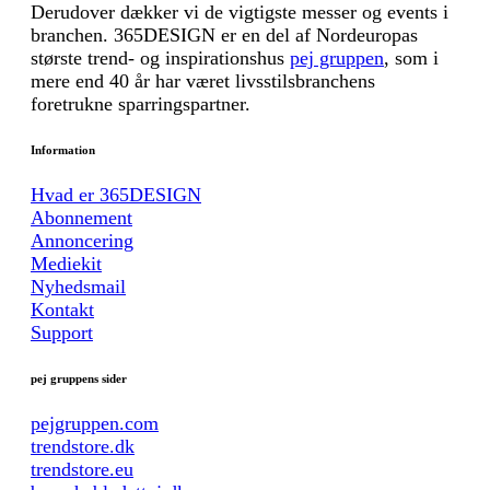
Derudover dækker vi de vigtigste messer og events i
branchen. 365DESIGN er en del af Nordeuropas
største trend- og inspirationshus
pej gruppen
, som i
mere end 40 år har været livsstilsbranchens
foretrukne sparringspartner.
Information
Hvad er 365DESIGN
Abonnement
Annoncering
Mediekit
Nyhedsmail
Kontakt
Support
pej gruppens sider
pejgruppen.com
trendstore.dk
trendstore.eu