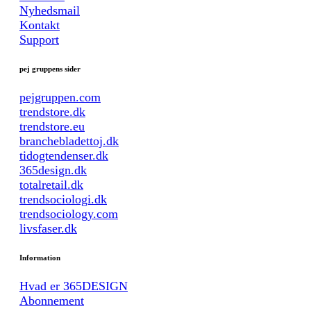
Nyhedsmail
Kontakt
Support
pej gruppens sider
pejgruppen.com
trendstore.dk
trendstore.eu
branchebladettoj.dk
tidogtendenser.dk
365design.dk
totalretail.dk
trendsociologi.dk
trendsociology.com
livsfaser.dk
Information
Hvad er 365DESIGN
Abonnement