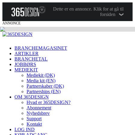
Dette er en annonce. Klik for at gå til
forsiden
ANNONCE
BRANCHEMAGASINET
ARTIKLER
BRANCHETAL
JOBBØRS
MEDIEKIT
Mediekit (DK)
Media kit (EN)
Partnerskaber (DK)
Partnerships (EN)
OM 365DESIGN
Hvad er 365DESIGN?
Abonnement
Nyhedsbrev
Support
Kontakt
LOG IND
KØB ADGANG