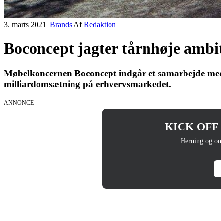
3. marts 2021
|
Brands
|
Af
Redaktion
Boconcept jagter tårnhøje ambi
Møbelkoncernen Boconcept indgår et samarbejde med 
milliardomsætning på erhvervsmarkedet.
ANNONCE
KICK OFF 20
Herning og on