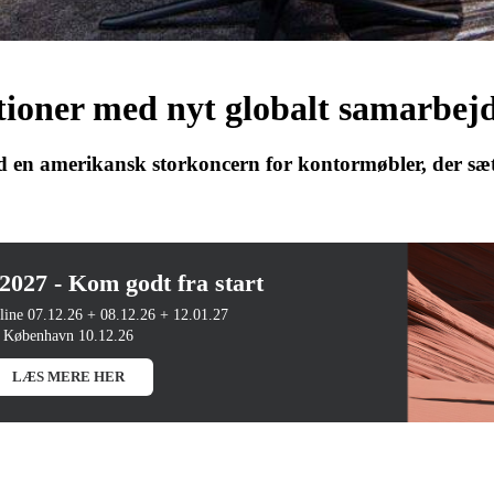
tioner med nyt globalt samarbej
en amerikansk storkoncern for kontormøbler, der sæt
27 - Kom godt fra start
line 07.12.26 + 08.12.26 + 12.01.27
København 10.12.26
LÆS MERE HER