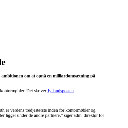
de
r ambitionen om at opnå en milliardomsætning på
 kontormøbler. Det skriver
Jyllandsposten
.
th er verdens tredjestørste inden for kontormøbler og
er ligger under de andre partnere,” siger adm. direktør for