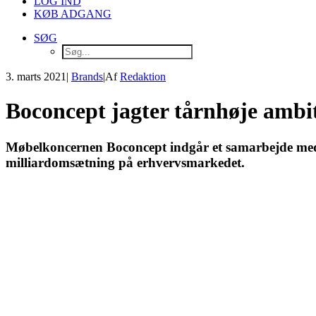
LOG IND
KØB ADGANG
SØG
3. marts 2021
|
Brands
|
Af
Redaktion
Boconcept jagter tårnhøje ambi
Møbelkoncernen Boconcept indgår et samarbejde med 
milliardomsætning på erhvervsmarkedet.