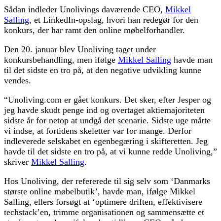
Sådan indleder Unolivings daværende CEO,
Mikkel
Salling
, et LinkedIn-opslag, hvori han redegør for den
konkurs, der har ramt den online møbelforhandler.
Den 20. januar blev Unoliving taget under
konkursbehandling, men ifølge
Mikkel Salling
havde man
til det sidste en tro på, at den negative udvikling kunne
vendes.
“Unoliving.com er gået konkurs. Det sker, efter Jesper og
jeg havde skudt penge ind og overtaget aktiemajoriteten
sidste år for netop at undgå det scenarie. Sidste uge måtte
vi indse, at fortidens skeletter var for mange. Derfor
indleverede selskabet en egenbegæring i skifteretten. Jeg
havde til det sidste en tro på, at vi kunne redde Unoliving,”
skriver
Mikkel Salling
.
Hos Unoliving, der refererede til sig selv som ‘Danmarks
største online møbelbutik’, havde man, ifølge Mikkel
Salling, ellers forsøgt at ‘optimere driften, effektivisere
techstack’en, trimme organisationen og sammensætte et