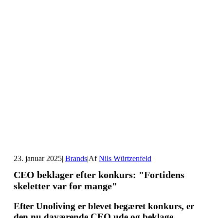
23. januar 2025
|
Brands
|
Af
Nils Würtzenfeld
CEO beklager efter konkurs: "Fortidens
skeletter var for mange"
Efter Unoliving er blevet begæret konkurs, er
den nu daværende CEO ude og beklage