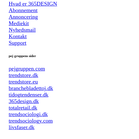
Hvad er 365DESIGN
Abonnement
Annoncering
Mediekit
Nyhedsmail
Kontakt
Support
pej gruppens sider
pejgruppen.com
trendstore.dk
trendstore.eu
branchebladettoj.dk
tidogtendenser.dk
365design.dk
totalretail.dk
trendsociologi.dk
trendsociology.com
livsfaser.dk