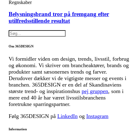
Regnskaber
Belysningsbrand tror på fremgang efter
utilfredsstillende resultat
Om 365DESIGN
Vi formidler viden om design, trends, livsstil, forbrug
og økonomi. Vi skriver om brancheaktører, brands og
produkter samt sæsonernes trends og farver.
Derudover dækker vi de vigtigste messer og events i
branchen. 365DESIGN er en del af Skandinaviens
største trend- og inspirationshus
pej gruppen
, som i
mere end 40 år har været livsstilsbranchens
foretrukne sparringspartner.
Følg 365DESIGN på
LinkedIn
og
Instagram
Information