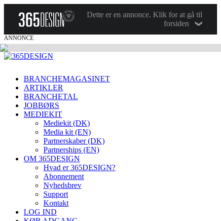
Dette er en annonce. Klik for at gå til
forsiden
ANNONCE
BRANCHEMAGASINET
ARTIKLER
BRANCHETAL
JOBBØRS
MEDIEKIT
Mediekit (DK)
Media kit (EN)
Partnerskaber (DK)
Partnerships (EN)
OM 365DESIGN
Hvad er 365DESIGN?
Abonnement
Nyhedsbrev
Support
Kontakt
LOG IND
KØB ADGANG