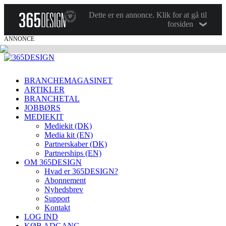
Dette er en annonce. Klik for at gå til
forsiden
ANNONCE
BRANCHEMAGASINET
ARTIKLER
BRANCHETAL
JOBBØRS
MEDIEKIT
Mediekit (DK)
Media kit (EN)
Partnerskaber (DK)
Partnerships (EN)
OM 365DESIGN
Hvad er 365DESIGN?
Abonnement
Nyhedsbrev
Support
Kontakt
LOG IND
KØB ADGANG