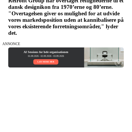
Refront Group har overtaget rettighederne til et
dansk designikon fra 1970’erne og 80’erne.
"Overtagelsen giver os mulighed for at udvide
vores markedsposition uden at kannibalisere på
vores eksisterende forretningsområder," lyder
det.
ANNONCE
AI Sessions for hele organisationen
01.09.2026 - 02.09.2026 - 03.09.2026
LÆS MERE HER