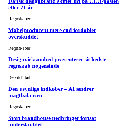
Dansk designbrand skifter ud på CEO-posten
efter 21 år
Regnskaber
Møbelproducent mere end fordobler
overskuddet
Regnskaber
Designvirksomhed præsenterer sit bedste
regnskab nogensinde
Retail/E-tail
Den usynlige indkøber – AI ændrer
magtbalancen
Regnskaber
Stort brandhouse nedbringer fortsat
underskuddet