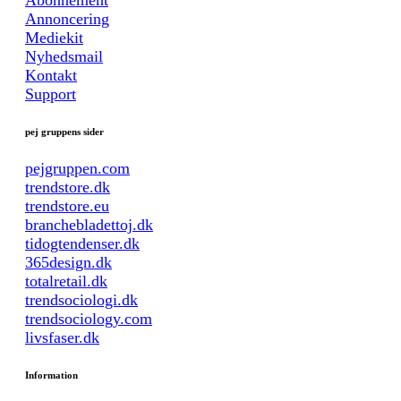
Abonnement
Annoncering
Mediekit
Nyhedsmail
Kontakt
Support
pej gruppens sider
pejgruppen.com
trendstore.dk
trendstore.eu
branchebladettoj.dk
tidogtendenser.dk
365design.dk
totalretail.dk
trendsociologi.dk
trendsociology.com
livsfaser.dk
Information