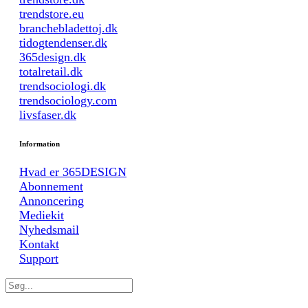
trendstore.eu
branchebladettoj.dk
tidogtendenser.dk
365design.dk
totalretail.dk
trendsociologi.dk
trendsociology.com
livsfaser.dk
Information
Hvad er 365DESIGN
Abonnement
Annoncering
Mediekit
Nyhedsmail
Kontakt
Support