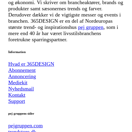
og økonomi. Vi skriver om brancheaktører, brands og
produkter samt sæsonernes trends og farver.
Derudover dækker vi de vigtigste messer og events i
branchen. 365DESIGN er en del af Nordeuropas
største trend- og inspirationshus
pej gruppen
, som i
mere end 40 år har været livsstilsbranchens
foretrukne sparringspartner.
Information
Hvad er 365DESIGN
Abonnement
Annoncering
Mediekit
Nyhedsmail
Kontakt
Support
pej gruppens sider
pejgruppen.com
trendstore.dk