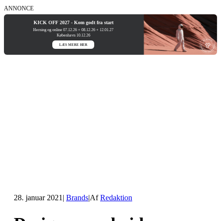
ANNONCE
KICK OFF 2027 - Kom godt fra start
Herning og online 07.12.26 + 08.12.26 + 12.01.27
København 10.12.26
LÆS MERE HER
28. januar 2021
|
Brands
|
Af
Redaktion