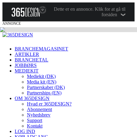
Dette er en annonce. Klik for at gå til
forsiden
ANNONCE
BRANCHEMAGASINET
ARTIKLER
BRANCHETAL
JOBBØRS
MEDIEKIT
Mediekit (DK)
Media kit (EN)
Partnerskaber (DK)
Partnerships (EN)
OM 365DESIGN
Hvad er 365DESIGN?
Abonnement
Nyhedsbrev
Support
Kontakt
LOG IND
KØB ADGANG