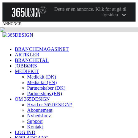
Dette er en annonce. Klik for at gå til
forsiden
ANNONCE
BRANCHEMAGASINET
ARTIKLER
BRANCHETAL
JOBBØRS
MEDIEKIT
Mediekit (DK)
Media kit (EN)
Partnerskaber (DK)
Partnerships (EN)
OM 365DESIGN
Hvad er 365DESIGN?
Abonnement
Nyhedsbrev
Support
Kontakt
LOG IND
KØB ADGANG