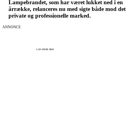
Lampebrandet, som har været lukket ned i en
årrække, relanceres nu med sigte både mod det
private og professionelle marked.
ANNONCE
KICK OFF 2027 - Kom godt fra start
Herning og online 07.12.26 + 08.12.26 + 12.01.27
København 10.12.26
LÆS MERE HER