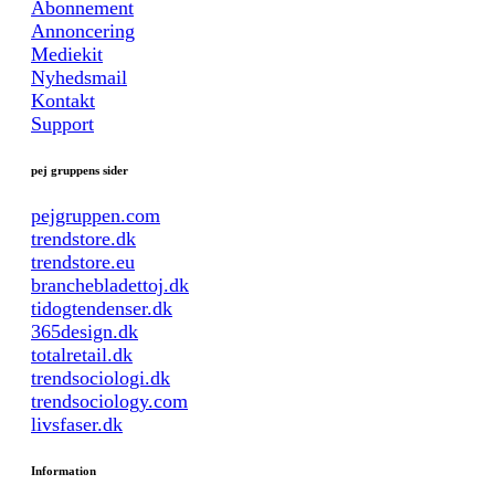
Abonnement
Annoncering
Mediekit
Nyhedsmail
Kontakt
Support
pej gruppens sider
pejgruppen.com
trendstore.dk
trendstore.eu
branchebladettoj.dk
tidogtendenser.dk
365design.dk
totalretail.dk
trendsociologi.dk
trendsociology.com
livsfaser.dk
Information