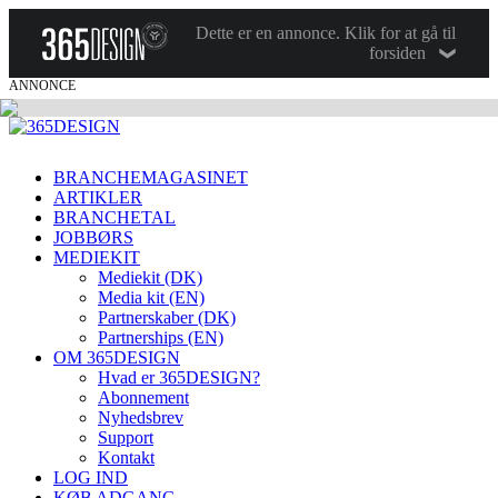
Dette er en annonce. Klik for at gå til
forsiden
ANNONCE
BRANCHEMAGASINET
ARTIKLER
BRANCHETAL
JOBBØRS
MEDIEKIT
Mediekit (DK)
Media kit (EN)
Partnerskaber (DK)
Partnerships (EN)
OM 365DESIGN
Hvad er 365DESIGN?
Abonnement
Nyhedsbrev
Support
Kontakt
LOG IND
KØB ADGANG