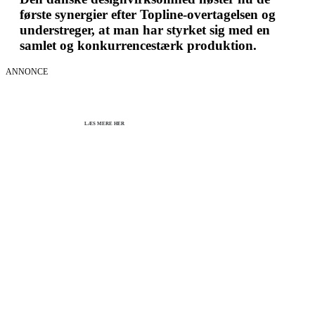
første synergier efter Topline-overtagelsen og
understreger, at man har styrket sig med en
samlet og konkurrencestærk produktion.
ANNONCE
KICK OFF 2027 - Kom godt fra start
Herning og online 07.12.26 + 08.12.26 + 12.01.27
København 10.12.26
LÆS MERE HER