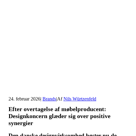
24. februar 2026
|
Brands
|
Af
Nils Würtzenfeld
Efter overtagelse af møbelproducent:
Designkoncern glæder sig over positive
synergier
Den danske designvirksomhed høster nu de