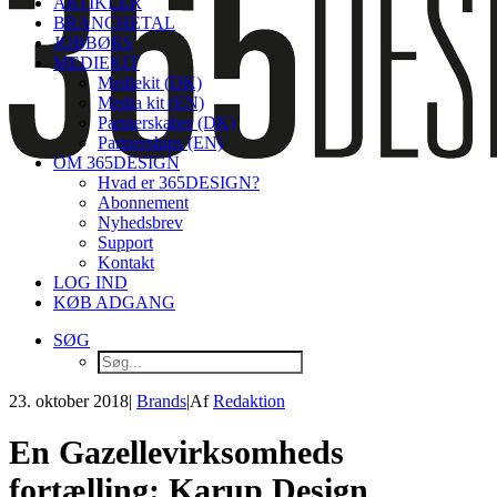
ARTIKLER
BRANCHETAL
JOBBØRS
MEDIEKIT
Mediekit (DK)
Media kit (EN)
Partnerskaber (DK)
Partnerships (EN)
OM 365DESIGN
Hvad er 365DESIGN?
Abonnement
Nyhedsbrev
Support
Kontakt
LOG IND
KØB ADGANG
SØG
23. oktober 2018
|
Brands
|
Af
Redaktion
En Gazellevirksomheds
fortælling: Karup Design