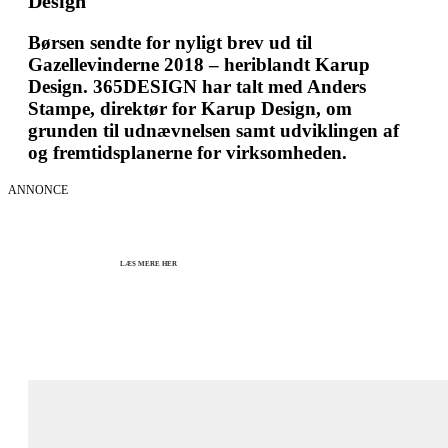
Design
Børsen sendte for nyligt brev ud til
Gazellevinderne 2018 – heriblandt Karup
Design. 365DESIGN har talt med Anders
Stampe, direktør for Karup Design, om
grunden til udnævnelsen samt udviklingen af
og fremtidsplanerne for virksomheden.
ANNONCE
KICK OFF 2027 - Kom godt fra start
Herning og online 07.12.26 + 08.12.26 + 12.01.27
København 10.12.26
LÆS MERE HER