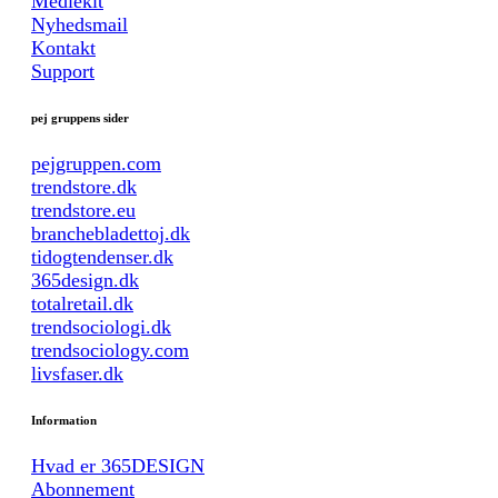
Mediekit
Nyhedsmail
Kontakt
Support
pej gruppens sider
pejgruppen.com
trendstore.dk
trendstore.eu
branchebladettoj.dk
tidogtendenser.dk
365design.dk
totalretail.dk
trendsociologi.dk
trendsociology.com
livsfaser.dk
Information
Hvad er 365DESIGN
Abonnement