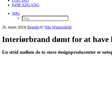
LOG IND
KØB ADGANG
SØG
26. marts 2024
|
Brands
|
Af
Nils Würtzenfeld
Interiørbrand dømt for at have 
En strid mellem de to store designproducenter er neto