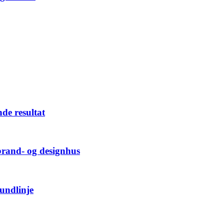
nde resultat
brand- og designhus
bundlinje