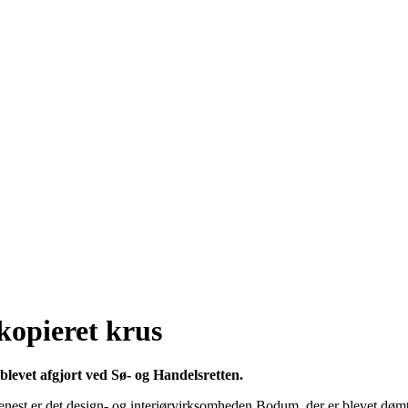
kopieret krus
blevet afgjort ved Sø- og Handelsretten.
est er det design- og interiørvirksomheden Bodum, der er blevet dømt fo