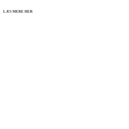
København 10.12.26
LÆS MERE HER