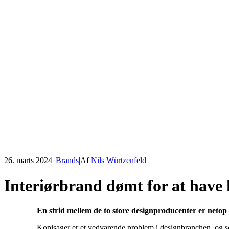
26. marts 2024
|
Brands
|
Af
Nils Würtzenfeld
Interiørbrand dømt for at have 
En strid mellem de to store designproducenter er netop 
Kopisager er et vedvarende problem i designbranchen, og sen