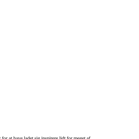
r at have ladet sig inspirere lidt for meget af