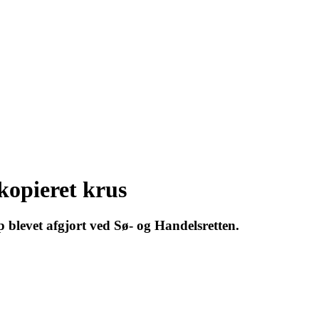
kopieret krus
p blevet afgjort ved Sø- og Handelsretten.
27 - Kom godt fra start
line 07.12.26 + 08.12.26 + 12.01.27