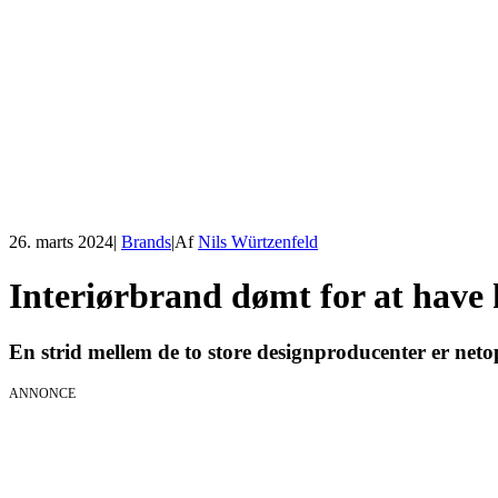
26. marts 2024
|
Brands
|
Af
Nils Würtzenfeld
Interiørbrand dømt for at have 
En strid mellem de to store designproducenter er neto
ANNONCE
KICK OFF 20
Herning og on