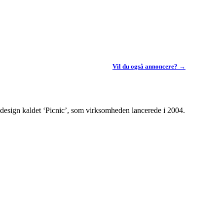
Vil du også annoncere? →
m-design kaldet ‘Picnic’, som virksomheden lancerede i 2004.