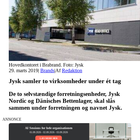
Hovedkontoret i Brabrand. Foto: Jysk
29. marts 2019
|
Brands
|
Af
Redaktion
Jysk samler to virksomheder under ét tag
De to selvstændige forretningsenheder, Jysk
Nordic og Dänisches Bettenlager, skal slås
sammen under forretningen og navnet Jysk.
ANNONCE
AI Sessions for hele organisationen
01.09.2026 - 02.09.2026 - 03.09.2026
LÆS MERE HER