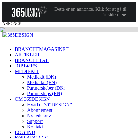
Dette er en annonce. Klik for at gå til
forsiden
ANNONCE
BRANCHEMAGASINET
ARTIKLER
BRANCHETAL
JOBBØRS
MEDIEKIT
Mediekit (DK)
Media kit (EN)
Partnerskaber (DK)
Partnerships (EN)
OM 365DESIGN
Hvad er 365DESIGN?
Abonnement
Nyhedsbrev
Support
Kontakt
LOG IND
KØB ADGANG