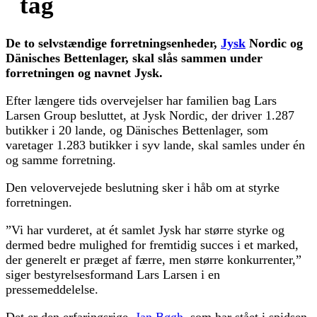
tag
De to selvstændige forretningsenheder,
Jysk
Nordic og
Dänisches Bettenlager, skal slås sammen under
forretningen og navnet Jysk.
Efter længere tids overvejelser har familien bag Lars
Larsen Group besluttet, at Jysk Nordic, der driver 1.287
butikker i 20 lande, og Dänisches Bettenlager, som
varetager 1.283 butikker i syv lande, skal samles under én
og samme forretning.
Den velovervejede beslutning sker i håb om at styrke
forretningen.
”Vi har vurderet, at ét samlet Jysk har større styrke og
dermed bedre mulighed for fremtidig succes i et marked,
der generelt er præget af færre, men større konkurrenter,”
siger bestyrelsesformand Lars Larsen i en
pressemeddelelse.
Det er den erfaringsrige,
Jan Bøgh
, som har stået i spidsen