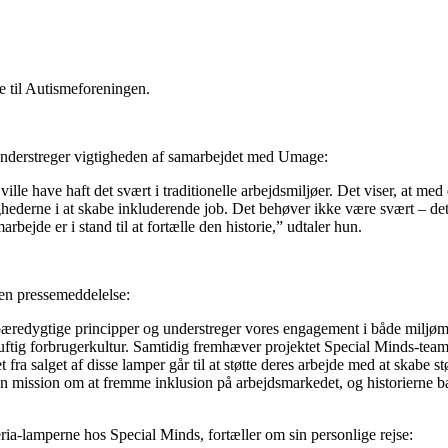
te til Autismeforeningen.
understreger vigtigheden af samarbejdet med Umage:
e have haft det svært i traditionelle arbejdsmiljøer. Det viser, at med den
lighederne i at skabe inkluderende job. Det behøver ikke være svært – de
rbejde er i stand til at fortælle den historie,” udtaler hun.
 en pressemeddelelse:
bæredygtige principper og understreger vores engagement i både miljømæ
uftig forbrugerkultur. Samtidig fremhæver projektet Special Minds-team
t fra salget af disse lamper går til at støtte deres arbejde med at skab
 mission om at fremme inklusion på arbejdsmarkedet, og historierne bag
eria-lamperne hos Special Minds, fortæller om sin personlige rejse: