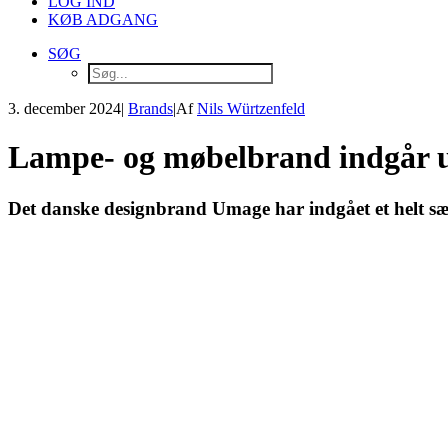
LOG IND
KØB ADGANG
SØG
3. december 2024
|
Brands
|
Af
Nils Würtzenfeld
Lampe- og møbelbrand indgår um
Det danske designbrand Umage har indgået et helt sær