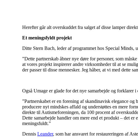
Herefter går alt overskuddet fra salget af disse lamper direk
Et meningsfyldt projekt
Ditte Stern Bach, leder af programmet hos Special Minds, 
”Dette partnerskab åbner nye døre for personer, som måske vill
at vores projekt inspirerer andre virksomheder til at se mu
der passer til disse mennesker. Jeg håber, at vi med dette sama
Også Umage er glade for det nye samarbejde og forklarer i
”Partnerskabet er en forening af skandinavisk elegance og 
producere nyt mindskes affald og understøttes en mere forn
direkte til Autismeforeningen, da 100 procent af overskudde
Dette samarbejde handler om mere end et produkt – det er en
meningsfuldt.”
Dennis
Leander
, som har ansvaret for restaureringen af Ast