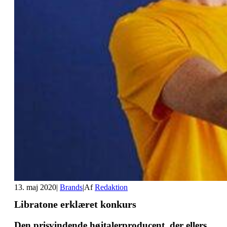
13. maj 2020
|
Brands
|
Af
Redaktion
Libratone erklæret konkurs
Den prisvindende højtalerproducent, der ellers