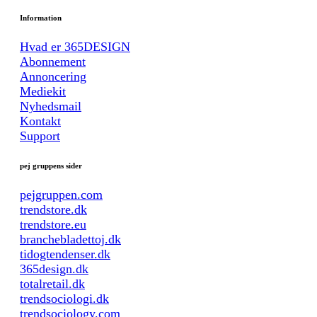
Information
Hvad er 365DESIGN
Abonnement
Annoncering
Mediekit
Nyhedsmail
Kontakt
Support
pej gruppens sider
pejgruppen.com
trendstore.dk
trendstore.eu
branchebladettoj.dk
tidogtendenser.dk
365design.dk
totalretail.dk
trendsociologi.dk
trendsociology.com