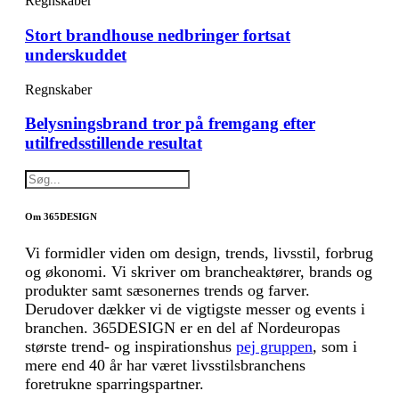
Regnskaber
Stort brandhouse nedbringer fortsat
underskuddet
Regnskaber
Belysningsbrand tror på fremgang efter
utilfredsstillende resultat
Om 365DESIGN
Vi formidler viden om design, trends, livsstil, forbrug
og økonomi. Vi skriver om brancheaktører, brands og
produkter samt sæsonernes trends og farver.
Derudover dækker vi de vigtigste messer og events i
branchen. 365DESIGN er en del af Nordeuropas
største trend- og inspirationshus
pej gruppen
, som i
mere end 40 år har været livsstilsbranchens
foretrukne sparringspartner.