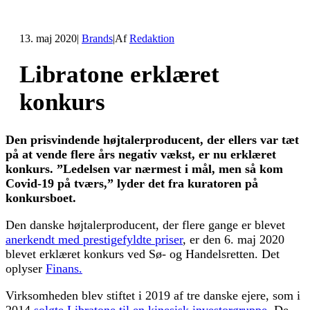
13. maj 2020
|
Brands
|
Af
Redaktion
Libratone erklæret
konkurs
Den prisvindende højtalerproducent, der ellers var tæt
på at vende flere års negativ vækst, er nu erklæret
konkurs. ”Ledelsen var nærmest i mål, men så kom
Covid-19 på tværs,” lyder det fra kuratoren på
konkursboet.
Den danske højtalerproducent, der flere gange er blevet
anerkendt med prestigefyldte priser
, er den 6. maj 2020
blevet erklæret konkurs ved Sø- og Handelsretten. Det
oplyser
Finans.
Virksomheden blev stiftet i 2019 af tre danske ejere, som i
2014
solgte Libratone til en kinesisk investorgruppe.
De