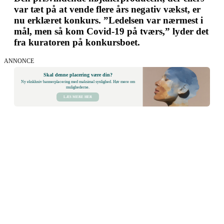
var tæt på at vende flere års negativ vækst, er
nu erklæret konkurs. ”Ledelsen var nærmest i
mål, men så kom Covid-19 på tværs,” lyder det
fra kuratoren på konkursboet.
ANNONCE
Skal denne placering være din?
Ny eksklusiv bannerplacering med maksimal synlighed. Hør mere om
mulighederne.
LÆS MERE HER