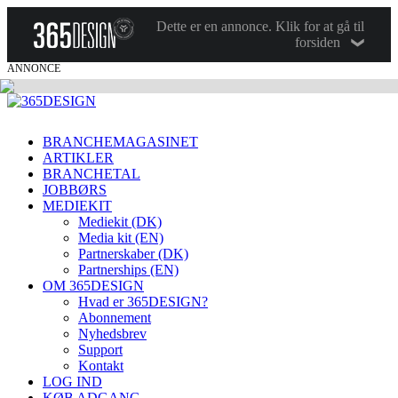
Dette er en annonce. Klik for at gå til
forsiden
ANNONCE
BRANCHEMAGASINET
ARTIKLER
BRANCHETAL
JOBBØRS
MEDIEKIT
Mediekit (DK)
Media kit (EN)
Partnerskaber (DK)
Partnerships (EN)
OM 365DESIGN
Hvad er 365DESIGN?
Abonnement
Nyhedsbrev
Support
Kontakt
LOG IND
KØB ADGANG