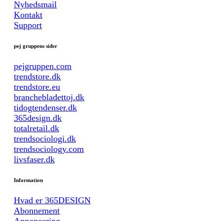
Nyhedsmail
Kontakt
Support
pej gruppens sider
pejgruppen.com
trendstore.dk
trendstore.eu
branchebladettoj.dk
tidogtendenser.dk
365design.dk
totalretail.dk
trendsociologi.dk
trendsociology.com
livsfaser.dk
Information
Hvad er 365DESIGN
Abonnement
Annoncering