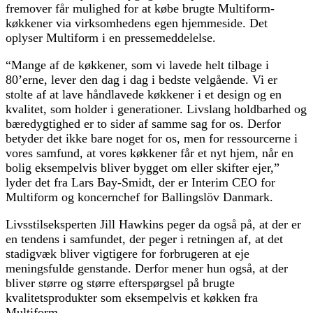
fremover får mulighed for at købe brugte Multiform-
køkkener via virksomhedens egen hjemmeside. Det
oplyser Multiform i en pressemeddelelse.
“Mange af de køkkener, som vi lavede helt tilbage i
80’erne, lever den dag i dag i bedste velgående. Vi er
stolte af at lave håndlavede køkkener i et design og en
kvalitet, som holder i generationer. Livslang holdbarhed og
bæredygtighed er to sider af samme sag for os. Derfor
betyder det ikke bare noget for os, men for ressourcerne i
vores samfund, at vores køkkener får et nyt hjem, når en
bolig eksempelvis bliver bygget om eller skifter ejer,”
lyder det fra Lars Bay-Smidt, der er Interim CEO for
Multiform og koncernchef for Ballingslöv Danmark.
Livsstilseksperten Jill Hawkins peger da også på, at der er
en tendens i samfundet, der peger i retningen af, at det
stadigvæk bliver vigtigere for forbrugeren at eje
meningsfulde genstande. Derfor mener hun også, at der
bliver større og større efterspørgsel på brugte
kvalitetsprodukter som eksempelvis et køkken fra
Multiform.