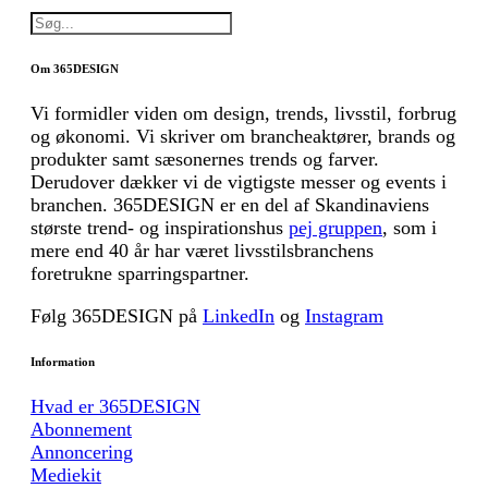
Om 365DESIGN
Vi formidler viden om design, trends, livsstil, forbrug
og økonomi. Vi skriver om brancheaktører, brands og
produkter samt sæsonernes trends og farver.
Derudover dækker vi de vigtigste messer og events i
branchen. 365DESIGN er en del af Skandinaviens
største trend- og inspirationshus
pej gruppen
, som i
mere end 40 år har været livsstilsbranchens
foretrukne sparringspartner.
Følg 365DESIGN på
LinkedIn
og
Instagram
Information
Hvad er 365DESIGN
Abonnement
Annoncering
Mediekit