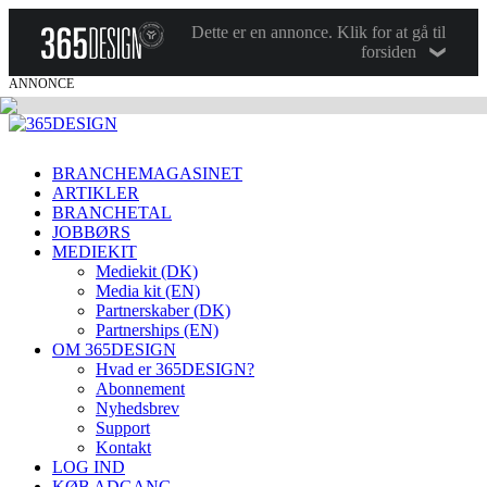
Dette er en annonce. Klik for at gå til
forsiden
ANNONCE
BRANCHEMAGASINET
ARTIKLER
BRANCHETAL
JOBBØRS
MEDIEKIT
Mediekit (DK)
Media kit (EN)
Partnerskaber (DK)
Partnerships (EN)
OM 365DESIGN
Hvad er 365DESIGN?
Abonnement
Nyhedsbrev
Support
Kontakt
LOG IND
KØB ADGANG