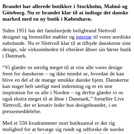
Brandet har allerede butikker i Stockholm, Malmö og
Göteborg. Nu er brandet klar til at indtage det danske
marked med en ny butik i København.
Siden 1951 har det familieejede boligbrand Slettvoll
designet og fremstillet møbler og
interiør
til vores nordiske
nabolande. Nu er Slettvoll klar til at tilbyde danskerne sine
design, når virksomheden til efteråret åbner sin første butik
i Danmark.
“Vi glæder os utrolig meget til at vise alle vores design
frem for danskerne – og ikke mindst se, hvordan de kan
blive en del af de mange smukke danske hjem. Danskerne
kan noget helt særligt med indretning og er en stor
inspiration for os alle i Norden – og derfor glæder vi os
også ekstra meget til at åbne i Danmark,” fortæller Live
Slettvoll, der er kreativ leder hos designbrandet, i en
pressemeddelelse.
Med et 550 kvadratmeter stort butiksareal er der rig
mulighed for at bevæge sig rundt og udforske de norske