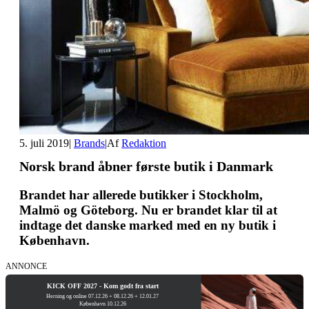
5. juli 2019
|
Brands
|
Af
Redaktion
Norsk brand åbner første butik i Danmark
Brandet har allerede butikker i Stockholm,
Malmö og Göteborg. Nu er brandet klar til at
indtage det danske marked med en ny butik i
København.
ANNONCE
KICK OFF 2027 - Kom godt fra start
Herning og online 07.12.26 + 08.12.26 + 12.01.27
København 10.12.26