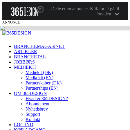
Dette er en annonce. Klik for at gå til
forsiden
ANNONCE
BRANCHEMAGASINET
ARTIKLER
BRANCHETAL
JOBBØRS
MEDIEKIT
Mediekit (DK)
Media kit (EN)
Partnerskaber (DK)
Partnerships (EN)
OM 365DESIGN
Hvad er 365DESIGN?
Abonnement
Nyhedsbrev
Support
Kontakt
LOG IND
KØB ADGANG