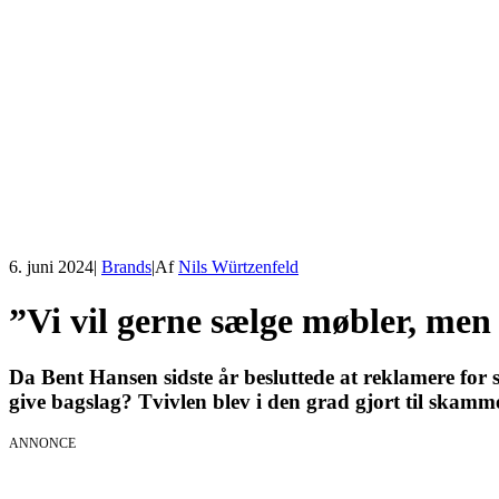
6. juni 2024
|
Brands
|
Af
Nils Würtzenfeld
”Vi vil gerne sælge møbler, men v
Da Bent Hansen sidste år besluttede at reklamere for s
give bagslag? Tvivlen blev i den grad gjort til skamm
ANNONCE
AI Session