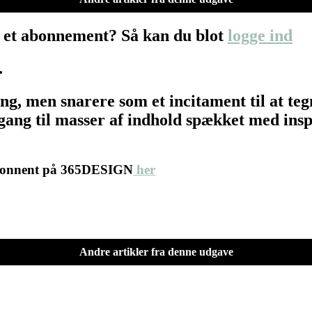
 et abonnement? Så kan du blot
logge ind
…
ing, men snarere som et incitament til at 
ang til masser af indhold spækket med inspir
abonnent på 365DESIGN
her
Andre artikler fra denne udgave