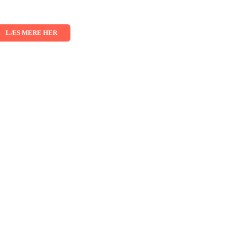
026 - 02.09.2026 - 03.09.2026
LÆS MERE HER