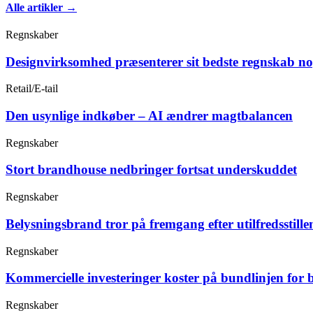
Alle artikler →
Regnskaber
Designvirksomhed præsenterer sit bedste regnskab n
Retail/E-tail
Den usynlige indkøber – AI ændrer magtbalancen
Regnskaber
Stort brandhouse nedbringer fortsat underskuddet
Regnskaber
Belysningsbrand tror på fremgang efter utilfredsstille
Regnskaber
Kommercielle investeringer koster på bundlinjen for 
Regnskaber