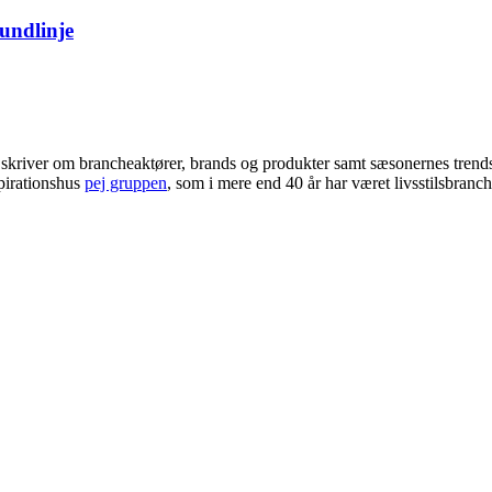
bundlinje
i skriver om brancheaktører, brands og produkter samt sæsonernes trend
pirationshus
pej gruppen
, som i mere end 40 år har været livsstilsbranc