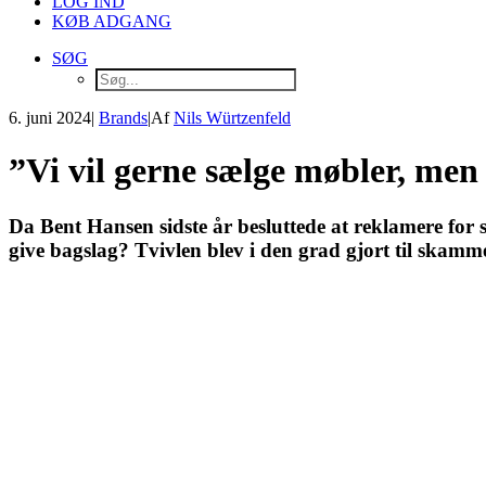
LOG IND
KØB ADGANG
SØG
6. juni 2024
|
Brands
|
Af
Nils Würtzenfeld
”Vi vil gerne sælge møbler, men v
Da Bent Hansen sidste år besluttede at reklamere for s
give bagslag? Tvivlen blev i den grad gjort til skamm