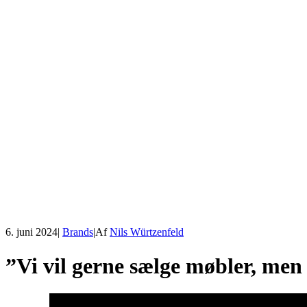
6. juni 2024
|
Brands
|
Af
Nils Würtzenfeld
”Vi vil gerne sælge møbler, men v