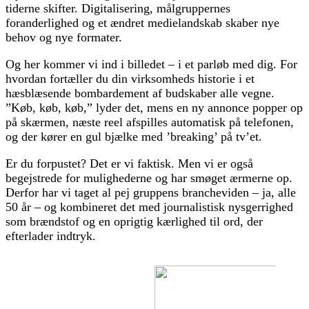
tiderne skifter. Digitalisering, målgruppernes
foranderlighed og et ændret medielandskab skaber nye
behov og nye formater.
Og her kommer vi ind i billedet – i et parløb med dig. For
hvordan fortæller du din virksomheds historie i et
hæsblæsende bombardement af budskaber alle vegne.
”Køb, køb, køb,” lyder det, mens en ny annonce popper op
på skærmen, næste reel afspilles automatisk på telefonen,
og der kører en gul bjælke med ’breaking’ på tv’et.
Er du forpustet? Det er vi faktisk. Men vi er også
begejstrede for mulighederne og har smøget ærmerne op.
Derfor har vi taget al pej gruppens brancheviden – ja, alle
50 år – og kombineret det med journalistisk nysgerrighed
som brændstof og en oprigtig kærlighed til ord, der
efterlader indtryk.