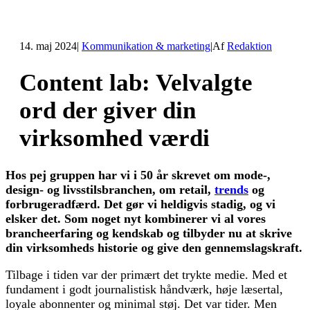
14. maj 2024
|
Kommunikation & marketing
|
Af
Redaktion
Content lab: Velvalgte
ord der giver din
virksomhed værdi
Hos pej gruppen har vi i 50 år skrevet om mode-,
design- og livsstilsbranchen, om retail,
trends
og
forbrugeradfærd. Det gør vi heldigvis stadig, og vi
elsker det. Som noget nyt kombinerer vi al vores
brancheerfaring og kendskab og tilbyder nu at skrive
din virksomheds historie og give den gennemslagskraft.
Tilbage i tiden var der primært det trykte medie. Med et
fundament i godt journalistisk håndværk, høje læsertal,
loyale abonnenter og minimal støj. Det var tider. Men