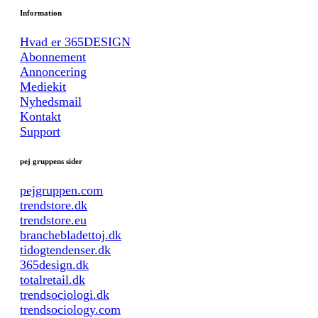
Information
Hvad er 365DESIGN
Abonnement
Annoncering
Mediekit
Nyhedsmail
Kontakt
Support
pej gruppens sider
pejgruppen.com
trendstore.dk
trendstore.eu
branchebladettoj.dk
tidogtendenser.dk
365design.dk
totalretail.dk
trendsociologi.dk
trendsociology.com