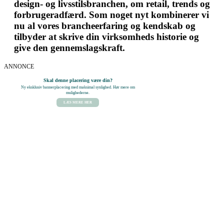
design- og livsstilsbranchen, om retail, trends og
forbrugeradfærd. Som noget nyt kombinerer vi
nu al vores brancheerfaring og kendskab og
tilbyder at skrive din virksomheds historie og
give den gennemslagskraft.
ANNONCE
Skal denne placering være din?
Ny eksklusiv bannerplacering med maksimal synlighed. Hør mere om
mulighederne.
LÆS MERE HER