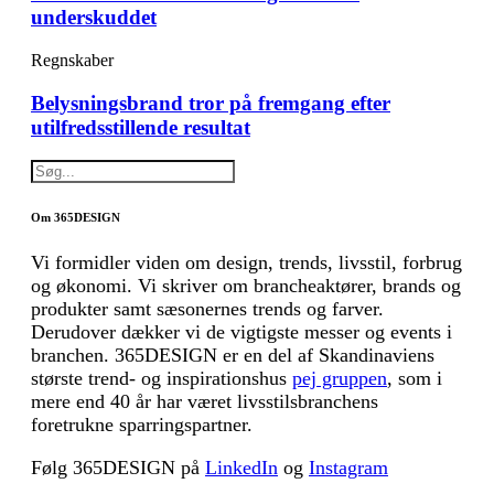
underskuddet
Regnskaber
Belysningsbrand tror på fremgang efter
utilfredsstillende resultat
Om 365DESIGN
Vi formidler viden om design, trends, livsstil, forbrug
og økonomi. Vi skriver om brancheaktører, brands og
produkter samt sæsonernes trends og farver.
Derudover dækker vi de vigtigste messer og events i
branchen. 365DESIGN er en del af Skandinaviens
største trend- og inspirationshus
pej gruppen
, som i
mere end 40 år har været livsstilsbranchens
foretrukne sparringspartner.
Følg 365DESIGN på
LinkedIn
og
Instagram