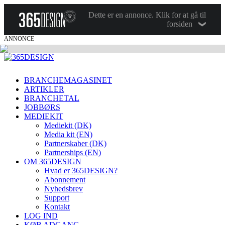
Dette er en annonce. Klik for at gå til
forsiden
ANNONCE
BRANCHEMAGASINET
ARTIKLER
BRANCHETAL
JOBBØRS
MEDIEKIT
Mediekit (DK)
Media kit (EN)
Partnerskaber (DK)
Partnerships (EN)
OM 365DESIGN
Hvad er 365DESIGN?
Abonnement
Nyhedsbrev
Support
Kontakt
LOG IND
KØB ADGANG