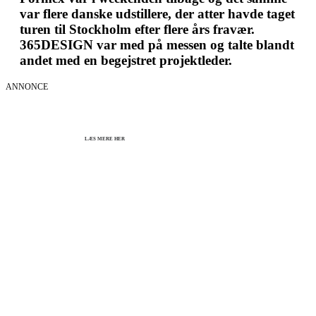
var flere danske udstillere, der atter havde taget
turen til Stockholm efter flere års fravær.
365DESIGN var med på messen og talte blandt
andet med en begejstret projektleder.
ANNONCE
KICK OFF 2027 - Kom godt fra start
Herning og online 07.12.26 + 08.12.26 + 12.01.27
København 10.12.26
LÆS MERE HER