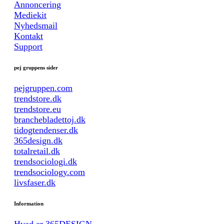
Annoncering
Mediekit
Nyhedsmail
Kontakt
Support
pej gruppens sider
pejgruppen.com
trendstore.dk
trendstore.eu
branchebladettoj.dk
tidogtendenser.dk
365design.dk
totalretail.dk
trendsociologi.dk
trendsociology.com
livsfaser.dk
Information
Hvad er 365DESIGN