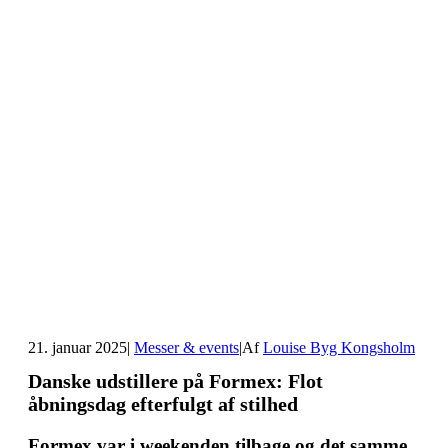
21. januar 2025
|
Messer & events
|
Af
Louise Byg Kongsholm
Danske udstillere på Formex: Flot
åbningsdag efterfulgt af stilhed
Formex var i weekenden tilbage og det samme