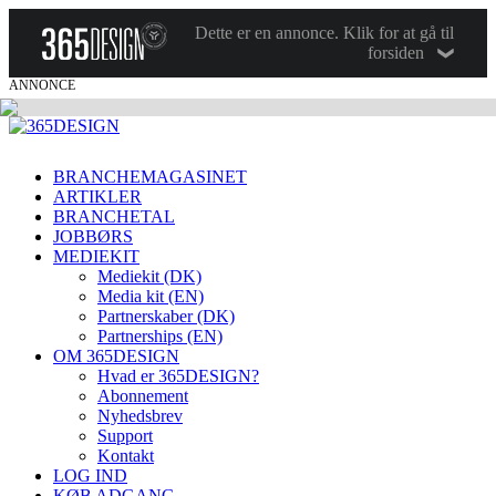
Dette er en annonce. Klik for at gå til
forsiden
ANNONCE
BRANCHEMAGASINET
ARTIKLER
BRANCHETAL
JOBBØRS
MEDIEKIT
Mediekit (DK)
Media kit (EN)
Partnerskaber (DK)
Partnerships (EN)
OM 365DESIGN
Hvad er 365DESIGN?
Abonnement
Nyhedsbrev
Support
Kontakt
LOG IND
KØB ADGANG