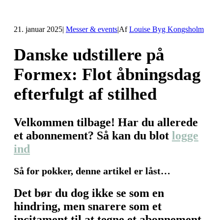
21. januar 2025
|
Messer & events
|
Af
Louise Byg Kongsholm
Danske udstillere på
Formex: Flot åbningsdag
efterfulgt af stilhed
Velkommen tilbage! Har du allerede
et abonnement? Så kan du blot
logge
ind
Så for pokker, denne artikel er låst…
Det bør du dog ikke se som en
hindring, men snarere som et
incitament til at tegne et abonnement