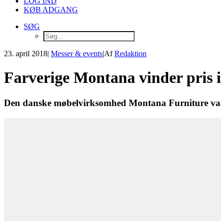
LOG IND
KØB ADGANG
SØG
23. april 2018
|
Messer & events
|
Af
Redaktion
Farverige Montana vinder pris 
Den danske møbelvirksomhed Montana Furniture vandt en