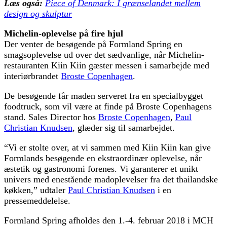
Læs også:
Piece of Denmark: I grænselandet mellem
design og skulptur
Michelin-oplevelse på fire hjul
Der venter de besøgende på Formland Spring en
smagsoplevelse ud over det sædvanlige, når Michelin-
restauranten Kiin Kiin gæster messen i samarbejde med
interiørbrandet
Broste Copenhagen
.
De besøgende får maden serveret fra en specialbygget
foodtruck, som vil være at finde på Broste Copenhagens
stand. Sales Director hos
Broste Copenhagen
,
Paul
Christian Knudsen
, glæder sig til samarbejdet.
“Vi er stolte over, at vi sammen med Kiin Kiin kan give
Formlands besøgende en ekstraordinær oplevelse, når
æstetik og gastronomi forenes. Vi garanterer et unikt
univers med enestående madoplevelser fra det thailandske
køkken,” udtaler
Paul Christian Knudsen
i en
pressemeddelelse.
Formland Spring afholdes den 1.-4. februar 2018 i MCH