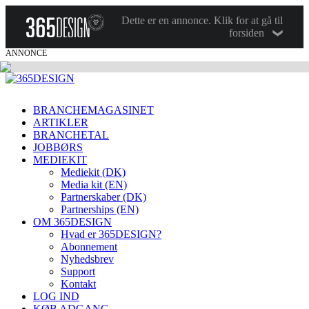
Dette er en annonce. Klik for at gå til
forsiden
ANNONCE
BRANCHEMAGASINET
ARTIKLER
BRANCHETAL
JOBBØRS
MEDIEKIT
Mediekit (DK)
Media kit (EN)
Partnerskaber (DK)
Partnerships (EN)
OM 365DESIGN
Hvad er 365DESIGN?
Abonnement
Nyhedsbrev
Support
Kontakt
LOG IND
KØB ADGANG