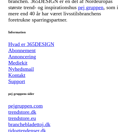
branchen. 365DESIGN er en del af Nordeuropas
største trend- og inspirationshus
pej gruppen
, som i
mere end 40 år har været livsstilsbranchens
foretrukne sparringspartner.
Information
Hvad er 365DESIGN
Abonnement
Annoncering
Mediekit
Nyhedsmail
Kontakt
Support
pej gruppens sider
pejgruppen.com
trendstore.dk
trendstore.eu
branchebladettoj.dk
tidogtendenser.dk