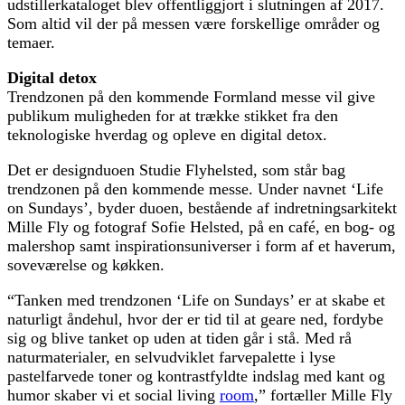
udstillerkataloget blev offentliggjort i slutningen af 2017.
Som altid vil der på messen være forskellige områder og
temaer.
Digital detox
Trendzonen på den kommende Formland messe vil give
publikum muligheden for at trække stikket fra den
teknologiske hverdag og opleve en digital detox.
Det er designduoen Studie Flyhelsted, som står bag
trendzonen på den kommende messe. Under navnet ‘Life
on Sundays’, byder duoen, bestående af indretningsarkitekt
Mille Fly og fotograf Sofie Helsted, på en café, en bog- og
malershop samt inspirationsuniverser i form af et haverum,
soveværelse og køkken.
“Tanken med trendzonen ‘Life on Sundays’ er at skabe et
naturligt åndehul, hvor der er tid til at geare ned, fordybe
sig og blive tanket op uden at tiden går i stå. Med rå
naturmaterialer, en selvudviklet farvepalette i lyse
pastelfarvede toner og kontrastfyldte indslag med kant og
humor skaber vi et social living
room
,” fortæller Mille Fly