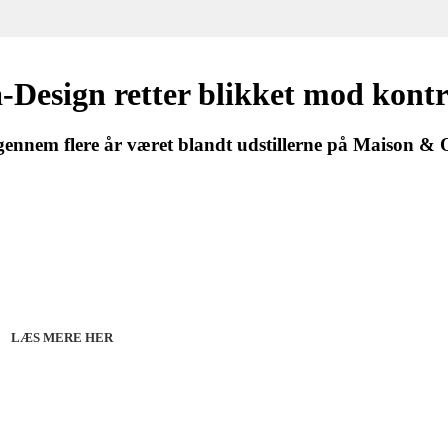
-Design retter blikket mod kon
 gennem flere år været blandt udstillerne på Maison &
27 - Kom godt fra start
line 07.12.26 + 08.12.26 + 12.01.27
København 10.12.26
LÆS MERE HER