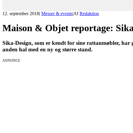
12. september 2018
|
Messer & events
|
Af
Redaktion
Maison & Objet reportage: Sika
Sika-Design, som er kendt for sine rattanmøbler, har
anden hal med en ny og større stand.
ANNONCE
KICK OFF 20
Herning og on