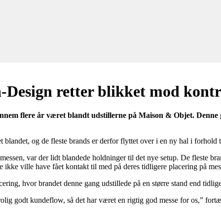
-Design retter blikket mod kon
gennem flere år været blandt udstillerne på Maison & Objet. Denne
ndet, og de fleste brands er derfor flyttet over i en ny hal i forhold ti
sen, var der lidt blandede holdninger til det nye setup. De fleste bran
kke ville have fået kontakt til med på deres tidligere placering på mes
ring, hvor brandet denne gang udstillede på en større stand end tidlige
rolig godt kundeflow, så det har været en rigtig god messe for os,” for