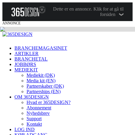
Dette er en annonce. Klik for at gå til
forsiden
ANNONCE
BRANCHEMAGASINET
ARTIKLER
BRANCHETAL
JOBBØRS
MEDIEKIT
Mediekit (DK)
Media kit (EN)
Partnerskaber (DK)
Partnerships (EN)
OM 365DESIGN
Hvad er 365DESIGN?
Abonnement
Nyhedsbrev
Support
Kontakt
LOG IND
KØB ADGANG