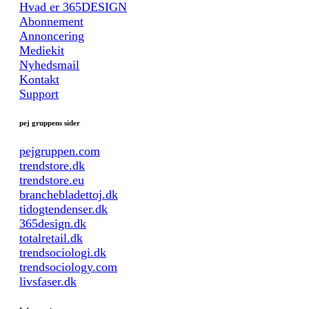
Hvad er 365DESIGN
Abonnement
Annoncering
Mediekit
Nyhedsmail
Kontakt
Support
pej gruppens sider
pejgruppen.com
trendstore.dk
trendstore.eu
branchebladettoj.dk
tidogtendenser.dk
365design.dk
totalretail.dk
trendsociologi.dk
trendsociology.com
livsfaser.dk