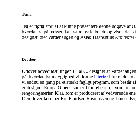
Tema
Jeg er rigtig stolt af at kunne præsentere denne udgave af 
hvordan vi på messen kan være nyskabende og vise tidens ten
designstudiet Vardehaugen og Aslak Haanshuus Arkitekter d
Det sker
Udover hovedudstillingen i Hal C, designet af Vardehaugen 
på, hvordan bæredygtighed vil forme
interiør
i fremtiden me
vi endnu en gang på et stærkt fagligt program, som består 
er designer Emma Olbers, som vil fortælle om, hvordan hun d
rengøringsserien Klar, som er produceret af vedvarende ener
Derudover kommer Rie Fjordsøe Rasmussen og Louise Byg K