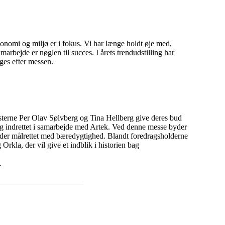
onomi og miljø er i fokus. Vi har længe holdt øje med,
bejde er nøglen til succes. I årets trend­udstilling har
ges efter messen.
isterne Per Olav Sølvberg og Tina Hellberg give deres bud
ng indrettet i samarbejde med Artek. Ved denne messe byder
ejder målrettet med bæredygtighed. Blandt foredragsholderne
rkla, der vil give et indblik i historien bag
.