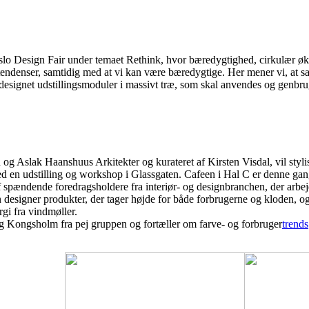
Oslo Design Fair under temaet Rethink, hvor bæredygtighed, cirkulær øk
denser, samtidig med at vi kan være bæredygtige. Her mener vi, at samar
esignet udstillingsmoduler i massivt træ, som skal anvendes og genbru
og Aslak Haanshuus Arkitekter og kurateret af Kirsten Visdal, vil styl
d en udstilling og workshop i Glassgaten. Cafeen i Hal C er denne ga
af spændende foredragsholdere fra interiør- og designbranchen, der arb
esigner produkter, der tager højde for både forbrugerne og kloden, og O
gi fra vindmøller.
ongsholm fra pej gruppen og fortæller om farve- og forbruger
trends