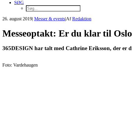
SØG
26. august 2019
|
Messer & events
|
Af
Redaktion
Messeoptakt: Er du klar til Osl
365DESIGN har talt med Cathrine Eriksson, der er di
Foto: Vardehaugen